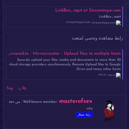
LinkBox_.mp4 at Streamtape.com
LinkBox_.mp4
streamtape.com
رابط مشاهدة وتحمي لمتعدد
LinkBox_.mp4 - Mirrored.to - Mirrorcreator - Upload files to multiple hosts
Securely upload your files, media and documents to more than 30
cloud storage providers simultaneosuly. Remote Upload files to Google
Drive and many other hosts.
mir.cr
رد
Tag
ك
masterofsex
Well-known member
·
من
sex
ت
city
ب
ب
رتبة ممتاز
و
ا