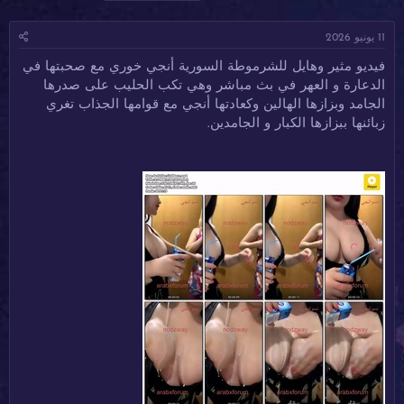
ا
ا
ل
د
ر
و
11 يونيو 2026
ئ
ي
س
ا
خ
و
فيديو مثير وهايل للشرموطة السورية أنجي خوري مع صحبتها في
ل
ا
م
الدعارة و العهر في بث مباشر وهي تكب الحليب على صدرها
م
ل
و
ب
الجامد وبزازها الهالين وكعادتها أنجي مع قوامها الجذاب تغري
ض
د
زبائنها ببزازها الكبار و الجامدين.
و
ء
ع