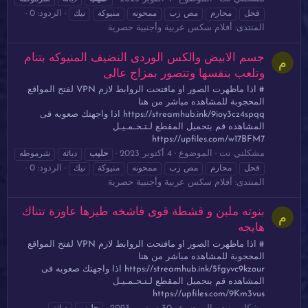
الردود: 0
فحل
محارم
مص زب
ممحونه
منيوكة
نيك
المنتدى:
أفلام سكس عربية وأجنبية حصرية
جسم الابيض والكس الوردى النضيف المنيوكه بتنام
م
وتلعب بنفسها وتتصور بمزاج عالى
# اذا ماظهرت الصور او مافتحت الروابط لازم VPN لفتح المواقع
المحجوبة للمشاهده مباشر من هنا
https://streamhub.ink/9ioy3cz4spqq اذا واجهتك صعوبه فى
المشاهده قم بتحميل المقطع لـتـحـمـيـل
https://upfiles.com/w17BFM7
مشكلني نت
الموضوع
4 أكتوبر 2023
حليب
دياثة
شرموطه
الردود: 0
فحل
محارم
مص زب
ممحونه
منيوكة
نيك
المنتدى:
أفلام سكس عربية وأجنبية حصرية
بنوته ملبن و قشطة قوى فاشخه طيزها عاوزة تتناك
م
هايجه
# اذا ماظهرت الصور او مافتحت الروابط لازم VPN لفتح المواقع
المحجوبة للمشاهده مباشر من هنا
https://streamhub.ink/5fgyvc9kzour اذا واجهتك صعوبه فى
المشاهده قم بتحميل المقطع لـتـحـمـيـل
https://upfiles.com/9Km3vus