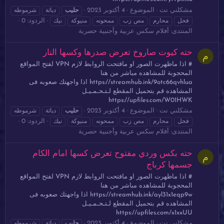
مشكلني نت
الموضوع
4 أكتوبر 2023
حليب
دياثة
شرموطه
الردود: 0
فحل
محارم
مص زب
ممحونه
منيوكة
نيك
المنتدى:
أفلام سكس عربية وأجنبية حصرية
حته كيوت صاروخ تعرض صدرها وكسها النار
م
# اذا ماظهرت الصور او مافتحت الروابط لازم VPN لفتح المواقع
المحجوبة للمشاهده مباشر من هنا
https://streamhub.ink/9otc66qvhlua اذا واجهتك صعوبه فى
المشاهده قم بتحميل المقطع لـتـحـمـيـل
https://upfiles.com/W01HWK
مشكلني نت
الموضوع
4 أكتوبر 2023
حليب
دياثة
شرموطه
الردود: 0
فحل
محارم
مص زب
ممحونه
منيوكة
نيك
المنتدى:
أفلام سكس عربية وأجنبية حصرية
حته بكس وردي مفتوح تعرض كسها امام الكام
م
جسمها كرباج
# اذا ماظهرت الصور او مافتحت الروابط لازم VPN لفتح المواقع
المحجوبة للمشاهده مباشر من هنا
https://streamhub.ink/ayl31x1eqp9w اذا واجهتك صعوبه فى
المشاهده قم بتحميل المقطع لـتـحـمـيـل
https://upfiles.com/x1xxUU
مشكلني نت
الموضوع
4 أكتوبر 2023
حليب
دياثة
شرموطه