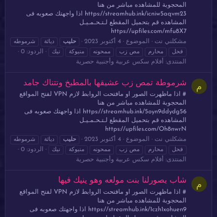
المحجوبة للمشاهده مباشر من هنا
https://streamhub.ink/icniw5aqvm23 اذا واجهتك صعوبه فى
المشاهده قم بتحميل المقطع لـتـحـمـيـل
https://upfiles.com/mfu8X7
مشكلني نت
الموضوع
4 أكتوبر 2023
حليب
دياثة
شرموطه
الردود: 0
فحل
محارم
مص زب
ممحونه
منيوكة
نيك
المنتدى:
أفلام سكس عربية وأجنبية حصرية
شرموطة تمص زب عشيقها بالمطبخ وتتناك جامد
م
# اذا ماظهرت الصور او مافتحت الروابط لازم VPN لفتح المواقع
المحجوبة للمشاهده مباشر من هنا
https://streamhub.ink/5oyn9ddydg56 اذا واجهتك صعوبه فى
المشاهده قم بتحميل المقطع لـتـحـمـيـل
https://upfiles.com/Oh8nwrN
مشكلني نت
الموضوع
4 أكتوبر 2023
حليب
دياثة
شرموطه
الردود: 0
فحل
محارم
مص زب
ممحونه
منيوكة
نيك
المنتدى:
أفلام سكس عربية وأجنبية حصرية
شاب يصورلنا بنت مولعه وهو ينيك فيها
م
# اذا ماظهرت الصور او مافتحت الروابط لازم VPN لفتح المواقع
المحجوبة للمشاهده مباشر من هنا
https://streamhub.ink/1czh1xohuen9 اذا واجهتك صعوبه فى