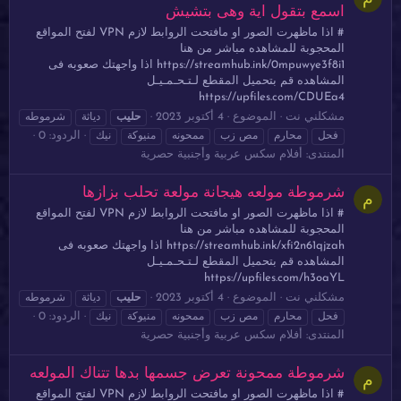
اسمع بتقول اية وهى بتشيش
# اذا ماظهرت الصور او مافتحت الروابط لازم VPN لفتح المواقع
المحجوبة للمشاهده مباشر من هنا
https://streamhub.ink/0mpuwye3f8i1 اذا واجهتك صعوبه فى
المشاهده قم بتحميل المقطع لـتـحـمـيـل
https://upfiles.com/CDUEa4
مشكلني نت
الموضوع
4 أكتوبر 2023
حليب
دياثة
شرموطه
الردود: 0
فحل
محارم
مص زب
ممحونه
منيوكة
نيك
المنتدى:
أفلام سكس عربية وأجنبية حصرية
شرموطة مولعه هيجانة مولعة تحلب بزازها
م
# اذا ماظهرت الصور او مافتحت الروابط لازم VPN لفتح المواقع
المحجوبة للمشاهده مباشر من هنا
https://streamhub.ink/xfi2n61qjzah اذا واجهتك صعوبه فى
المشاهده قم بتحميل المقطع لـتـحـمـيـل
https://upfiles.com/h3oaYL
مشكلني نت
الموضوع
4 أكتوبر 2023
حليب
دياثة
شرموطه
الردود: 0
فحل
محارم
مص زب
ممحونه
منيوكة
نيك
المنتدى:
أفلام سكس عربية وأجنبية حصرية
شرموطة ممحونة تعرض جسمها بدها تتناك المولعه
م
# اذا ماظهرت الصور او مافتحت الروابط لازم VPN لفتح المواقع