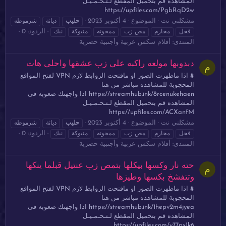
المشاهده قم بتحميل المقطع لـتـحـمـيـل
https://upfiles.com/PgbRqD2w
مشكلني نت
الموضوع
4 أكتوبر 2023
حليب
دياثة
شرموطه
الردود: 0
فحل
محارم
مص زب
ممحونه
منيوكة
نيك
المنتدى:
أفلام سكس عربية وأجنبية حصرية
دبدوبها مولعه راكبه على زب عشقها واحلى هات
م
# اذا ماظهرت الصور او مافتحت الروابط لازم VPN لفتح المواقع
المحجوبة للمشاهده مباشر من هنا
https://streamhub.ink/8rcenukehaen اذا واجهتك صعوبه فى
المشاهده قم بتحميل المقطع لـتـحـمـيـل
https://upfiles.com/ACXanfM
مشكلني نت
الموضوع
4 أكتوبر 2023
حليب
دياثة
شرموطه
الردود: 0
فحل
محارم
مص زب
ممحونه
منيوكة
نيك
المنتدى:
أفلام سكس عربية وأجنبية حصرية
حته نار وكسها بيكلها بتمص زب عنتيل قبلما ينكها
م
وتتفشخ بكسها وطيزها
# اذا ماظهرت الصور او مافتحت الروابط لازم VPN لفتح المواقع
المحجوبة للمشاهده مباشر من هنا
https://streamhub.ink/1hepv2m4jyea اذا واجهتك صعوبه فى
المشاهده قم بتحميل المقطع لـتـحـمـيـل
https://upfiles.com/y77px1k6