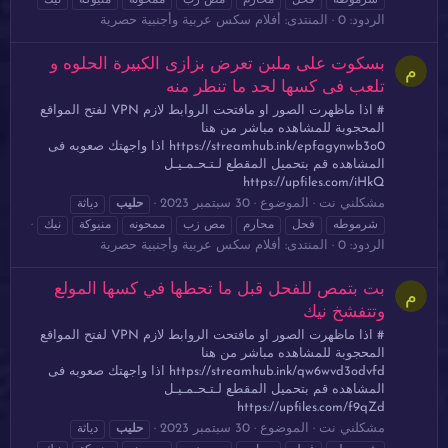
شرموطه
فحل
محارم
مص زب
ممحونه
منيوكة
نيك
الردود: 0
المنتدى:
أفلام سكس عربية وأجنبية حصرية
بسكوت على ملبن تعرض بزازى الكبيرة الحلوه و
م
تلعب فى كسها لحد ما تنطر منه
# اذا ماظهرت الصور او مافتحت الروابط لازم VPN لفتح المواقع
المحجوبة للمشاهده مباشر من هنا
https://streamhub.ink/epfagynwb3o0 اذا واجهتك صعوبه فى
المشاهده قم بتحميل المقطع لـتـحـمـيـل
https://upfiles.com/iHkQ
مشكلني نت
الموضوع
30 سبتمبر 2023
حليب
دياثة
شرموطه
فحل
محارم
مص زب
ممحونه
منيوكة
نيك
الردود: 0
المنتدى:
أفلام سكس عربية وأجنبية حصرية
بت بتمص للفحل قبل ما تحطها في كسها المولع
م
وتتفشخ نيك
# اذا ماظهرت الصور او مافتحت الروابط لازم VPN لفتح المواقع
المحجوبة للمشاهده مباشر من هنا
https://streamhub.ink/qw6wvd3odvfd اذا واجهتك صعوبه فى
المشاهده قم بتحميل المقطع لـتـحـمـيـل
https://upfiles.com/f9qZd
مشكلني نت
الموضوع
30 سبتمبر 2023
حليب
دياثة