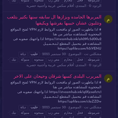
شرموطه
فحل
محارم
مص زب
ممحونه
منيوكة
نيك
الردود: 0
المنتدى:
أفلام سكس عربية وأجنبية حصرية
المربرها الجامده وبزازها ال سابقه سنها بكتير بتلعب
م
وتتلبون عشان حبيبها يفرشها ويكيفها
# اذا ماظهرت الصور او مافتحت الروابط لازم VPN لفتح المواقع
المحجوبة للمشاهده مباشر من هنا
https://streamhub.ink/ah09fc5d00u2 اذا واجهتك صعوبه فى
المشاهده قم بتحميل المقطع لـتـحـمـيـل
https://upfiles.com/h5iVENU
مشكلني نت
الموضوع
30 سبتمبر 2023
حليب
دياثة
شرموطه
فحل
محارم
مص زب
ممحونه
منيوكة
نيك
الردود: 0
المنتدى:
أفلام سكس عربية وأجنبية حصرية
المربرب البلدى كسها شرقان وحيحان على الاخر
م
# اذا ماظهرت الصور او مافتحت الروابط لازم VPN لفتح المواقع
المحجوبة للمشاهده مباشر من هنا
https://streamhub.ink/q0fjcoofctc1 اذا واجهتك صعوبه فى
المشاهده قم بتحميل المقطع لـتـحـمـيـل
https://upfiles.com/claZZDw
مشكلني نت
الموضوع
30 سبتمبر 2023
حليب
دياثة
شرموطه
فحل
محارم
مص زب
ممحونه
منيوكة
نيك