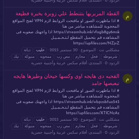
الردود: 0
المنتدى:
أفلام سكس عربية وأجنبية حصرية
القطة المربربها بتتنطط علي زوبرة بخبرة فظيعة
م
# اذا ماظهرت الصور او مافتحت الروابط لازم VPN لفتح المواقع
المحجوبة للمشاهده مباشر من هنا
https://streamhub.ink/vfogb8gy6msk اذا واجهتك صعوبه فى
المشاهده قم بتحميل المقطع لـتـحـمـيـل
https://upfiles.com/NZjvZ
مشكلني نت
الموضوع
30 سبتمبر 2023
حليب
دياثة
شرموطه
فحل
محارم
مص زب
ممحونه
منيوكة
نيك
الردود: 0
المنتدى:
أفلام سكس عربية وأجنبية حصرية
القحبه دى هايجه اوى وكسها حيحان وطيزها هايجه
م
تبعبصها جامد
# اذا ماظهرت الصور او مافتحت الروابط لازم VPN لفتح المواقع
المحجوبة للمشاهده مباشر من هنا
https://streamhub.ink/wbpzsbfuo543 اذا واجهتك صعوبه فى
المشاهده قم بتحميل المقطع لـتـحـمـيـل
https://upfiles.com/XTlCNzAz
مشكلني نت
الموضوع
30 سبتمبر 2023
حليب
دياثة
شرموطه
فحل
محارم
مص زب
ممحونه
منيوكة
نيك
الردود: 0
المنتدى:
أفلام سكس عربية وأجنبية حصرية