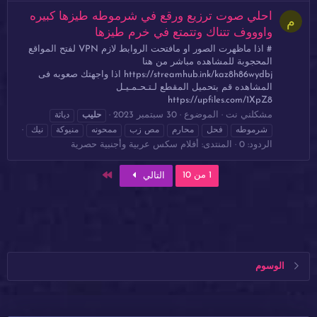
احلي صوت ترزيع ورقع في شرموطه طيزها كبيره
م
واوووف تتناك وتتمتع في خرم طيزها
# اذا ماظهرت الصور او مافتحت الروابط لازم VPN لفتح المواقع
المحجوبة للمشاهده مباشر من هنا
https://streamhub.ink/kaz8h86wydbj اذا واجهتك صعوبه فى
المشاهده قم بتحميل المقطع لـتـحـمـيـل
https://upfiles.com/1XpZ8
مشكلني نت
الموضوع
30 سبتمبر 2023
حليب
دياثة
شرموطه
فحل
محارم
مص زب
ممحونه
منيوكة
نيك
الردود: 0
المنتدى:
أفلام سكس عربية وأجنبية حصرية
الاخير
1 من 10
التالي
الوسوم