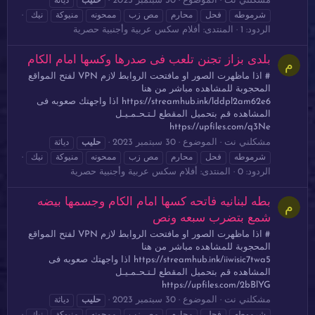
مشكلني نت
الموضوع
30 سبتمبر 2023
حليب
دياثة
شرموطه
فحل
محارم
مص زب
ممحونه
منيوكة
نيك
الردود: 1
المنتدى:
أفلام سكس عربية وأجنبية حصرية
بلدى بزاز تجنن تلعب فى صدرها وكسها امام الكام
م
# اذا ماظهرت الصور او مافتحت الروابط لازم VPN لفتح المواقع
المحجوبة للمشاهده مباشر من هنا
https://streamhub.ink/lddpl2am62e6 اذا واجهتك صعوبه فى
المشاهده قم بتحميل المقطع لـتـحـمـيـل
https://upfiles.com/q3Ne
مشكلني نت
الموضوع
30 سبتمبر 2023
حليب
دياثة
شرموطه
فحل
محارم
مص زب
ممحونه
منيوكة
نيك
الردود: 0
المنتدى:
أفلام سكس عربية وأجنبية حصرية
بطه لبنانيه فاتحه كسها امام الكام وجسمها بيضه
م
شمع بتضرب سبعه ونص
# اذا ماظهرت الصور او مافتحت الروابط لازم VPN لفتح المواقع
المحجوبة للمشاهده مباشر من هنا
https://streamhub.ink/iiwisic7twa5 اذا واجهتك صعوبه فى
المشاهده قم بتحميل المقطع لـتـحـمـيـل
https://upfiles.com/2bBlYG
مشكلني نت
الموضوع
30 سبتمبر 2023
حليب
دياثة