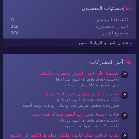
إحصائيات المتصلون
الأعضاء المتصلون
0
الزوار المتصلون
206
مجموع الزوار
206
قد تتضمن المجاميع الزوار المخفين.
آخر المشاركات
بصبصة على أحلى البزاز لنجمات عالميات
الأحدث: masterofsex
اليوم في 14:37
صور سكس مشاهير عرب وأجانب
صور مثيرة من ديوثين عرب لمحارمهم
الأحدث: masterofsex
اليوم في 14:28
صور دياثة سكس تعريص محارم تبادل زوجات عربية أجنبية
فلاحة لاتينية تمص زب المهر وتتناك منه جامد
الأحدث: masterofsex
اليوم في 14:06
أفلام سكس عربية وأجنبية حصرية
شاب عراقي ينيك عاهرة ملفاية وطيزها الكبير في فيديو