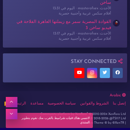
ساخن
الأحدث: masterofsex
اليوم في 13:31
أفلام سكس عربية وأجنبية حصرية
القوادة المصرية سمر مع زيملتها العاهرة الفلاحة في
فيديو ساخن 3
الأحدث: masterofsex
اليوم في 13:17
أفلام سكس عربية وأجنبية حصرية
STAY CONNECTED
Arabic
أعلى
إتصل بنا
الشروط والقوانين
سياسة الخصوصية
مساعدة
الرئيسية
R
S
S
®
أسفل
Community platform by XenForo
© 2010-2024 XenForo Ltd.
لاتنسي هناك فتيات شراميط بالقرب منك نقوم بتطوير
Forum lbanez.net ® © 2018-2026 @TS117 Ltd
المنتدي
Xenforo Theme
© by ©XenTR
|