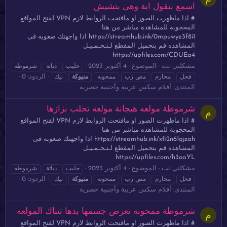
اسمع بتقول اية وهى بتشيش
# اذا ماظهرت الصور او مافتحت الروابط لازم VPN لفتح المواقع
المحجوبة للمشاهده مباشر من هنا
https://streamhub.ink/0mpuwye3f8i1 اذا واجهتك صعوبه فى
المشاهده قم بتحميل المقطع لـتـحـمـيـل
https://upfiles.com/CDUEa4
مشكلني نت
الموضوع
4 أكتوبر 2023
حليب
دياثة
شرموطه
الردود: 0
فحل
محارم
مص زب
ممحونه
منيوكة
نيك
المنتدى:
أفلام سكس عربية وأجنبية حصرية
شرموطة مولعه هيجانة مولعة تحلب بزازها
م
# اذا ماظهرت الصور او مافتحت الروابط لازم VPN لفتح المواقع
المحجوبة للمشاهده مباشر من هنا
https://streamhub.ink/xfi2n61qjzah اذا واجهتك صعوبه فى
المشاهده قم بتحميل المقطع لـتـحـمـيـل
https://upfiles.com/h3oaYL
مشكلني نت
الموضوع
4 أكتوبر 2023
حليب
دياثة
شرموطه
الردود: 0
فحل
محارم
مص زب
ممحونه
منيوكة
نيك
المنتدى:
أفلام سكس عربية وأجنبية حصرية
شرموطة ممحونة تعرض جسمها بدها تتناك المولعه
م
# اذا ماظهرت الصور او مافتحت الروابط لازم VPN لفتح المواقع