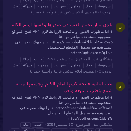
مشكلني نت
الموضوع
30 سبتمبر 2023
حليب
دياثة
شرموطه
فحل
محارم
مص زب
ممحونه
منيوكة
نيك
الردود: 1
المنتدى:
أفلام سكس عربية وأجنبية حصرية
بلدى بزاز تجنن تلعب فى صدرها وكسها امام الكام
م
# اذا ماظهرت الصور او مافتحت الروابط لازم VPN لفتح المواقع
المحجوبة للمشاهده مباشر من هنا
https://streamhub.ink/lddpl2am62e6 اذا واجهتك صعوبه فى
المشاهده قم بتحميل المقطع لـتـحـمـيـل
https://upfiles.com/q3Ne
مشكلني نت
الموضوع
30 سبتمبر 2023
حليب
دياثة
شرموطه
فحل
محارم
مص زب
ممحونه
منيوكة
نيك
الردود: 0
المنتدى:
أفلام سكس عربية وأجنبية حصرية
بطه لبنانيه فاتحه كسها امام الكام وجسمها بيضه
م
شمع بتضرب سبعه ونص
# اذا ماظهرت الصور او مافتحت الروابط لازم VPN لفتح المواقع
المحجوبة للمشاهده مباشر من هنا
https://streamhub.ink/iiwisic7twa5 اذا واجهتك صعوبه فى
المشاهده قم بتحميل المقطع لـتـحـمـيـل
https://upfiles.com/2bBlYG
مشكلني نت
الموضوع
30 سبتمبر 2023
حليب
دياثة