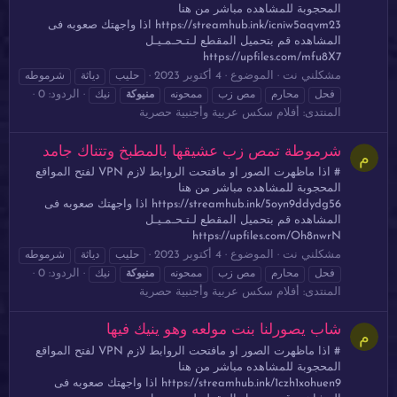
المحجوبة للمشاهده مباشر من هنا
https://streamhub.ink/icniw5aqvm23 اذا واجهتك صعوبه فى
المشاهده قم بتحميل المقطع لـتـحـمـيـل
https://upfiles.com/mfu8X7
مشكلني نت
الموضوع
4 أكتوبر 2023
حليب
دياثة
شرموطه
الردود: 0
فحل
محارم
مص زب
ممحونه
منيوكة
نيك
المنتدى:
أفلام سكس عربية وأجنبية حصرية
شرموطة تمص زب عشيقها بالمطبخ وتتناك جامد
م
# اذا ماظهرت الصور او مافتحت الروابط لازم VPN لفتح المواقع
المحجوبة للمشاهده مباشر من هنا
https://streamhub.ink/5oyn9ddydg56 اذا واجهتك صعوبه فى
المشاهده قم بتحميل المقطع لـتـحـمـيـل
https://upfiles.com/Oh8nwrN
مشكلني نت
الموضوع
4 أكتوبر 2023
حليب
دياثة
شرموطه
الردود: 0
فحل
محارم
مص زب
ممحونه
منيوكة
نيك
المنتدى:
أفلام سكس عربية وأجنبية حصرية
شاب يصورلنا بنت مولعه وهو ينيك فيها
م
# اذا ماظهرت الصور او مافتحت الروابط لازم VPN لفتح المواقع
المحجوبة للمشاهده مباشر من هنا
https://streamhub.ink/1czh1xohuen9 اذا واجهتك صعوبه فى