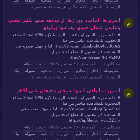
شرموطه
فحل
محارم
مص زب
ممحونه
منيوكة
نيك
الردود: 0
المنتدى:
أفلام سكس عربية وأجنبية حصرية
المربرها الجامده وبزازها ال سابقه سنها بكتير بتلعب
م
وتتلبون عشان حبيبها يفرشها ويكيفها
# اذا ماظهرت الصور او مافتحت الروابط لازم VPN لفتح المواقع
المحجوبة للمشاهده مباشر من هنا
https://streamhub.ink/ah09fc5d00u2 اذا واجهتك صعوبه فى
المشاهده قم بتحميل المقطع لـتـحـمـيـل
https://upfiles.com/h5iVENU
مشكلني نت
الموضوع
30 سبتمبر 2023
حليب
دياثة
شرموطه
فحل
محارم
مص زب
ممحونه
منيوكة
نيك
الردود: 0
المنتدى:
أفلام سكس عربية وأجنبية حصرية
المربرب البلدى كسها شرقان وحيحان على الاخر
م
# اذا ماظهرت الصور او مافتحت الروابط لازم VPN لفتح المواقع
المحجوبة للمشاهده مباشر من هنا
https://streamhub.ink/q0fjcoofctc1 اذا واجهتك صعوبه فى
المشاهده قم بتحميل المقطع لـتـحـمـيـل
https://upfiles.com/claZZDw
مشكلني نت
الموضوع
30 سبتمبر 2023
حليب
دياثة
شرموطه
فحل
محارم
مص زب
ممحونه
منيوكة
نيك