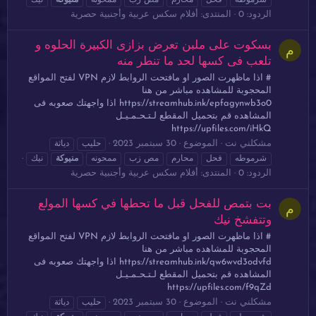
شرموطه
فحل
محارم
مص زب
ممحونه
منيوكة
نيك
الردود: 0
المنتدى:
أفلام سكس عربية وأجنبية حصرية
بسكوت على ملبن تعرض بزازى الكبيرة الحلوه و
م
تلعب فى كسها لحد ما تنطر منه
# اذا ماظهرت الصور او مافتحت الروابط لازم VPN لفتح المواقع
المحجوبة للمشاهده مباشر من هنا
https://streamhub.ink/epfagynwb3o0 اذا واجهتك صعوبه فى
المشاهده قم بتحميل المقطع لـتـحـمـيـل
https://upfiles.com/iHkQ
مشكلني نت
الموضوع
30 سبتمبر 2023
حليب
دياثة
شرموطه
فحل
محارم
مص زب
ممحونه
منيوكة
نيك
الردود: 0
المنتدى:
أفلام سكس عربية وأجنبية حصرية
بت بتمص للفحل قبل ما تحطها في كسها المولع
م
وتتفشخ نيك
# اذا ماظهرت الصور او مافتحت الروابط لازم VPN لفتح المواقع
المحجوبة للمشاهده مباشر من هنا
https://streamhub.ink/qw6wvd3odvfd اذا واجهتك صعوبه فى
المشاهده قم بتحميل المقطع لـتـحـمـيـل
https://upfiles.com/f9qZd
مشكلني نت
الموضوع
30 سبتمبر 2023
حليب
دياثة