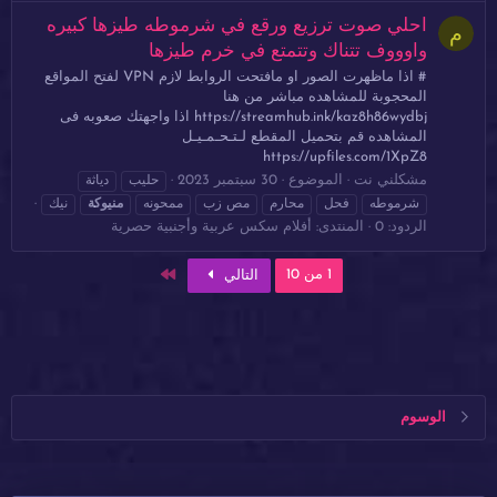
احلي صوت ترزيع ورقع في شرموطه طيزها كبيره
م
واوووف تتناك وتتمتع في خرم طيزها
# اذا ماظهرت الصور او مافتحت الروابط لازم VPN لفتح المواقع
المحجوبة للمشاهده مباشر من هنا
https://streamhub.ink/kaz8h86wydbj اذا واجهتك صعوبه فى
المشاهده قم بتحميل المقطع لـتـحـمـيـل
https://upfiles.com/1XpZ8
مشكلني نت
الموضوع
30 سبتمبر 2023
حليب
دياثة
شرموطه
فحل
محارم
مص زب
ممحونه
منيوكة
نيك
الردود: 0
المنتدى:
أفلام سكس عربية وأجنبية حصرية
الاخير
1 من 10
التالي
الوسوم