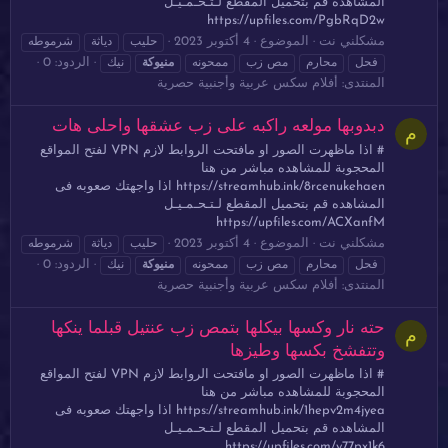
المشاهده قم بتحميل المقطع لـتـحـمـيـل
https://upfiles.com/PgbRqD2w
مشكلني نت
الموضوع
4 أكتوبر 2023
حليب
دياثة
شرموطه
الردود: 0
فحل
محارم
مص زب
ممحونه
منيوكة
نيك
المنتدى:
أفلام سكس عربية وأجنبية حصرية
دبدوبها مولعه راكبه على زب عشقها واحلى هات
م
# اذا ماظهرت الصور او مافتحت الروابط لازم VPN لفتح المواقع
المحجوبة للمشاهده مباشر من هنا
https://streamhub.ink/8rcenukehaen اذا واجهتك صعوبه فى
المشاهده قم بتحميل المقطع لـتـحـمـيـل
https://upfiles.com/ACXanfM
مشكلني نت
الموضوع
4 أكتوبر 2023
حليب
دياثة
شرموطه
الردود: 0
فحل
محارم
مص زب
ممحونه
منيوكة
نيك
المنتدى:
أفلام سكس عربية وأجنبية حصرية
حته نار وكسها بيكلها بتمص زب عنتيل قبلما ينكها
م
وتتفشخ بكسها وطيزها
# اذا ماظهرت الصور او مافتحت الروابط لازم VPN لفتح المواقع
المحجوبة للمشاهده مباشر من هنا
https://streamhub.ink/1hepv2m4jyea اذا واجهتك صعوبه فى
المشاهده قم بتحميل المقطع لـتـحـمـيـل
https://upfiles.com/y77px1k6