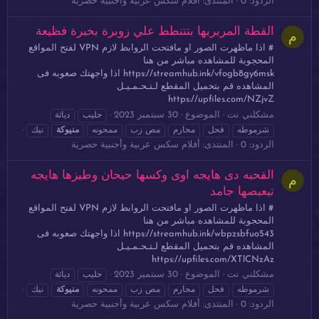
الردود: 0
المنتدى:
أفلام سكس عربية وأجنبية حصرية
القطة المربربها بتتنطط علي زوبرة بخبرة فظيعة
م
# اذا ماظهرت الصور او مافتحت الروابط لازم VPN لفتح المواقع
المحجوبة للمشاهده مباشر من هنا
https://streamhub.ink/vfogb8gy6msk اذا واجهتك صعوبه فى
المشاهده قم بتحميل المقطع لـتـحـمـيـل
https://upfiles.com/NZjvZ
مشكلني نت
الموضوع
30 سبتمبر 2023
حليب
دياثة
شرموطه
فحل
محارم
مص زب
ممحونه
منيوكة
نيك
الردود: 0
المنتدى:
أفلام سكس عربية وأجنبية حصرية
القحبه دى هايجه اوى وكسها حيحان وطيزها هايجه
م
تبعبصها جامد
# اذا ماظهرت الصور او مافتحت الروابط لازم VPN لفتح المواقع
المحجوبة للمشاهده مباشر من هنا
https://streamhub.ink/wbpzsbfuo543 اذا واجهتك صعوبه فى
المشاهده قم بتحميل المقطع لـتـحـمـيـل
https://upfiles.com/XTlCNzAz
مشكلني نت
الموضوع
30 سبتمبر 2023
حليب
دياثة
شرموطه
فحل
محارم
مص زب
ممحونه
منيوكة
نيك
الردود: 0
المنتدى:
أفلام سكس عربية وأجنبية حصرية