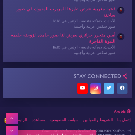
صور سكس عربية وأجنبية
قحبة مغربية تعرض طيزها المربرب المنيوك في صور
ساخنة
الأحدث: masterofsex
الإثنين في 16:16
صور سكس عربية وأجنبية
أمين متحرر جزائري يعرض لنا صور جامدة لزوجته حليمة
اللبوة الفاجرة
الأحدث: masterofsex
الإثنين في 16:10
صور سكس عربية وأجنبية
STAY CONNECTED
Arabic
أعلى
إتصل بنا
الشروط والقوانين
سياسة الخصوصية
مساعدة
الرئيسية
R
S
S
®
أسفل
Community platform by XenForo
© 2010-2024 XenForo Ltd.