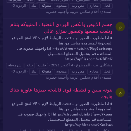
الردود: 0
فحل
محارم
مص زب
ممحونه
منيوكة
نيك
المنتدى:
أفلام سكس عربية وأجنبية حصرية
جسم الابيض والكس الوردى النضيف المنيوكه بتنام
م
وتلعب بنفسها وتتصور بمزاج عالى
# اذا ماظهرت الصور او مافتحت الروابط لازم VPN لفتح المواقع
المحجوبة للمشاهده مباشر من هنا
https://streamhub.ink/9ioy3cz4spqq اذا واجهتك صعوبه فى
المشاهده قم بتحميل المقطع لـتـحـمـيـل
https://upfiles.com/w17BFM7
مشكلني نت
الموضوع
4 أكتوبر 2023
حليب
دياثة
شرموطه
الردود: 0
فحل
محارم
مص زب
ممحونه
منيوكة
نيك
المنتدى:
أفلام سكس عربية وأجنبية حصرية
بنوته ملبن و قشطة قوى فاشخه طيزها عاوزة تتناك
م
هايجه
# اذا ماظهرت الصور او مافتحت الروابط لازم VPN لفتح المواقع
المحجوبة للمشاهده مباشر من هنا
https://streamhub.ink/5fgyvc9kzour اذا واجهتك صعوبه فى
المشاهده قم بتحميل المقطع لـتـحـمـيـل
https://upfiles.com/9Km3vus