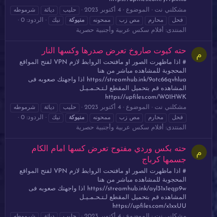
مشكلني نت
الموضوع
4 أكتوبر 2023
حليب
دياثة
شرموطه
الردود: 0
فحل
محارم
مص زب
ممحونه
منيوكة
نيك
المنتدى:
أفلام سكس عربية وأجنبية حصرية
حته كيوت صاروخ تعرض صدرها وكسها النار
م
# اذا ماظهرت الصور او مافتحت الروابط لازم VPN لفتح المواقع
المحجوبة للمشاهده مباشر من هنا
https://streamhub.ink/9otc66qvhlua اذا واجهتك صعوبه فى
المشاهده قم بتحميل المقطع لـتـحـمـيـل
https://upfiles.com/W01HWK
مشكلني نت
الموضوع
4 أكتوبر 2023
حليب
دياثة
شرموطه
الردود: 0
فحل
محارم
مص زب
ممحونه
منيوكة
نيك
المنتدى:
أفلام سكس عربية وأجنبية حصرية
حته بكس وردي مفتوح تعرض كسها امام الكام
م
جسمها كرباج
# اذا ماظهرت الصور او مافتحت الروابط لازم VPN لفتح المواقع
المحجوبة للمشاهده مباشر من هنا
https://streamhub.ink/ayl31x1eqp9w اذا واجهتك صعوبه فى
المشاهده قم بتحميل المقطع لـتـحـمـيـل
https://upfiles.com/x1xxUU
مشكلني نت
الموضوع
4 أكتوبر 2023
حليب
دياثة
شرموطه