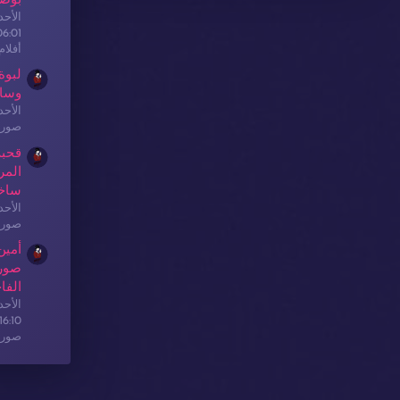
بوضع
الأحدث: sex
06:01
أفلا
لبوة
وسا
الأحدث: sex
صور 
قحبة
المر
ساخ
الأحدث: sex
صور 
أمين
صور 
الفا
الأحدث: sex
16:10
صور 