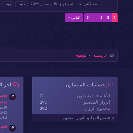
مشكلني نت
الموضوع
15 ديسمبر 2022
حليب
ديوث
1
2
3
4
5
التالي
الرئيسية
الوسوم
إحصائيات المتصلون
آخر ا
قحبة
الأعضاء المتصلون
0
بوضع
الزوار المتصلون
290
الأحدث: sex
مجموع الزوار
290
06:13
أفلا
قد تتضمن المجاميع الزوار المخفين.
قحبة