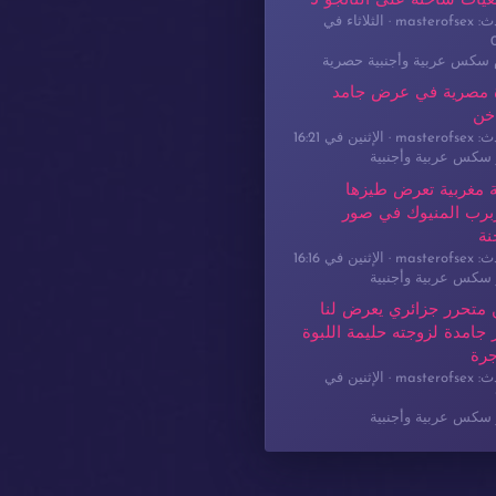
يات ساخنة على التانجو 3
masterof
الثلاثاء في
م سكس عربية وأجنبية حصرية
 مصرية في عرض جامد
خن
masterof
الإثنين في 16:21
سكس عربية وأجنبية
 مغربية تعرض طيزها
برب المنيوك في صور
نة
masterof
الإثنين في 16:16
سكس عربية وأجنبية
 متحرر جزائري يعرض لنا
جامدة لزوجته حليمة اللبوة
جرة
masterof
الإثنين في
سكس عربية وأجنبية