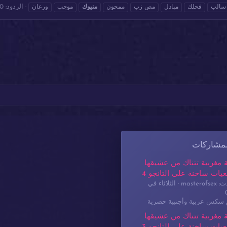
الردود: 0
سالب
فحلك
مبادل
مص زب
ممحون
منيوك
موجب
ورعان
لمشاركات
 مغربية تتناك من عشيقها
يات ساخنة على التانجو 4
masterof
الثلاثاء في
م سكس عربية وأجنبية حصرية
 مغربية تتناك من عشيقها