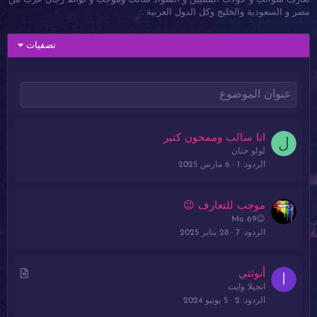
مصر و السعودية والخليج وكل الدول العربية .
تصفيات
انا سالب وممحون كتير
ل
لولو حنان
الردود
1
6 مارس 2025
موجب للتعارف 😉
Mo 69😉
الردود
7
28 يناير 2025
م
أنوثتي
ا
انجيلا وايت
ق
الردود
2
5 يونيو 2024
ا