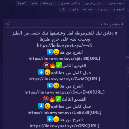
ا
ا
ل
سبعه ونص
سكس عربي
سكس مصري
شرموطه
طيز
كسها
د
ر
و
لبوهوزبر
مربربه
مصريه
ملبن
نيك
ئ
ي
س
ا
خ
و
ل
ا
م
4 سبتمبر 2022
م
ل
و
ب
8 دقايق نيك للشرموطه امل وعشيقها نيك خلفى من الطيز
ض
د
ويجيب لبنه على خرم طيزها
و
ء
https://linkawynet.xyz/wviK
ع
اتفرج من هنا
[URL]https://linkawynet.xyz/xj6cl88
الفيديو الثاني
حمل كامل من upfiles
[URL]https://linkawynet.xyz/Gw18O
اتفرج من هنا
[URL]https://linkawynet.xyz/rSyLvEMX
الفيديو الثالث
حمل كامل من upfiles
[URL]https://linkawynet.xyz/LaBA45
اتفرج من هنا
[URL]https://linkawynet.xyz/zGBK