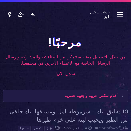
منتديات سكس
لبانيز
مرحبًا!
من خلال التسجيل معنا، ستتمكن من المناقشة والمشاركة وإرسال
الرسائل الخاصة مع الأعضاء الآخرين في مجتمعنا.
سجل الآن!
أفلام سكس عربية وأجنبية حصرية
10 دقايق نيك للشرموطه امل وعشيقها نيك خلفى
من الطيز ويجيب لبنه على خرم طيزها
ب
ت
ا
👑mostafawolf🐺
4 سبتمبر 2022
بزاز
تمص
حبيبها