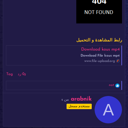
رابط المشاهدة و التحميل
Download kous mp4
Download File kous mp4
www.file-upload.org
رد
Tag
ا
not
ل
ت
ك
arabnik
ف
من
s
A
ت
ا
مستخدم مسجل
ب
ع
ل
ب
ا
و
ت
ا
: