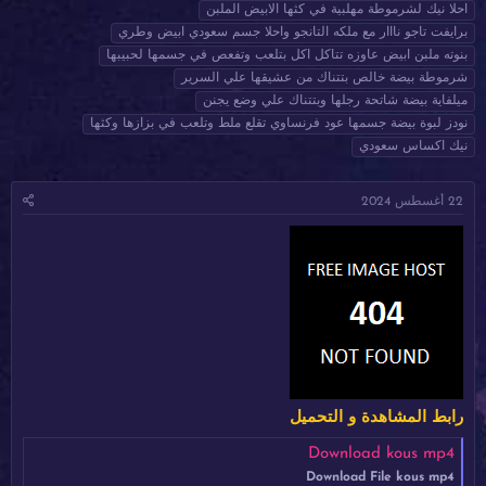
ا
ا
ل
احلا نيك لشرموطة مهلبية في كثها الابيض الملبن
د
ر
و
برايفت تاجو نااار مع ملكه التانجو واحلا جسم سعودي ابيض وطري
ئ
ي
س
بنوته ملبن ابيض عاوزه تتاكل اكل بتلعب وتفعص في جسمها لحبيبها
ا
خ
و
شرموطة بيضة خالص بتتناك من عشيقها علي السرير
ل
ا
م
ميلفاية بيضة شاتحة رجلها وبتتناك علي وضع يجنن
م
ل
نودز لبوة بيضة جسمها عود فرنساوي تقلع ملط وتلعب في بزازها وكثها
و
ب
ض
د
نيك اكساس سعودي
و
ء
ع
22 أغسطس 2024
رابط المشاهدة و التحميل
Download kous mp4
Download File kous mp4