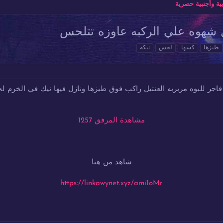
ة وأجنبية حصرية
 شهوه علي الركبه عاوزه تتلحس
طيزها
كسها
لحس
نيكه
فاجر للبوه مربربه العنتيل راكب فوق طيزها ونازل فيها نيك في الخرم ل
مشاهدة المرفق 1257
شاهد من هنا
https://linkawynet.xyz/ami1oMr