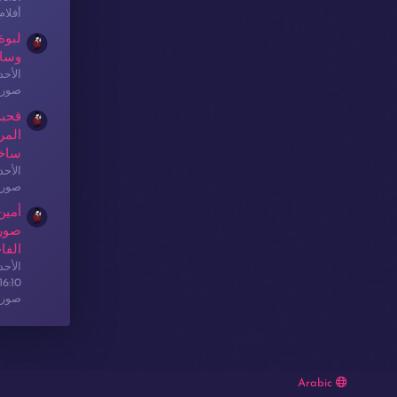
أفلا
لبوة
وسا
الأحدث: sex
صور 
قحبة
المر
ساخ
الأحدث: sex
صور 
أمين
صور 
الفا
الأحدث: sex
16:10
صور 
Arabic