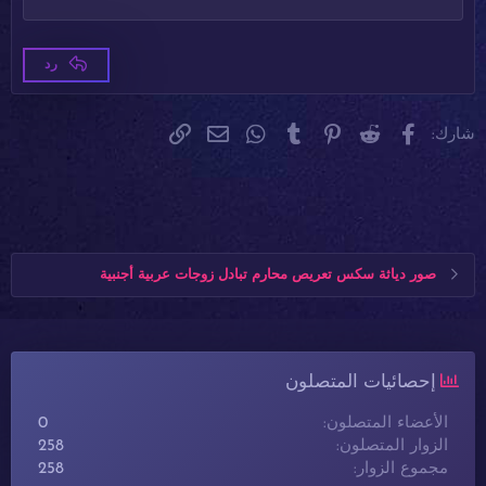
Times New Roman
22
Trebuchet MS
26
رد
Verdana
فيسبوك
Reddit
Pinterest
Tumblr
WhatsApp
الرابط
البريد الإلكتروني
شارك:
صور دياثة سكس تعريص محارم تبادل زوجات عربية أجنبية
إحصائيات المتصلون
الأعضاء المتصلون
0
الزوار المتصلون
258
مجموع الزوار
258