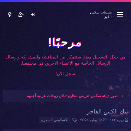
منتديات سكس
لبانيز
مرحبًا!
من خلال التسجيل معنا، ستتمكن من المناقشة والمشاركة وإرسال
الرسائل الخاصة مع الأعضاء الآخرين في مجتمعنا.
سجل الآن!
صور دياثة سكس تعريص محارم تبادل زوجات عربية أجنبية
نيك الكس الفاجر
ب
ت
ا
زيزو ١٢٣
19 يوليو 2024
الكسكوس المصري
ا
ا
ل
د
ر
و