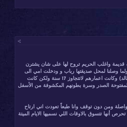
بائعة قديمة واغلب الحريم تروح لها على شان يشترن
ولما وصلنا لمحل صديقتها رباب و ودخلت امي الى
المحل ماحصلت صديقتها رباب وكان اللي يدير ويبيع بالمحل هم ابناءها الأسودان المراهقين الأثنين التوأم (فهد) و(خالد) وكانت اعمارهم لاتتجاوز 17 سنة ولكن كانت
والمفتوحة الصدر وسرة بطونهم المكشوفة من الأسفل
اصلة ومن دون توقف وانا طبعاً تعودت اني ارتاح
 أنها تتسوق بالاوقات اللي نسميها الايام الميتة