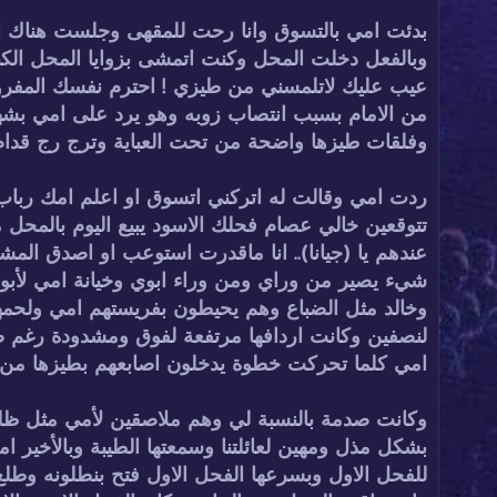
بدئت امي بالتسوق وانا رحت للمقهى وجلست هناك 
وبالفعل دخلت المحل وكنت اتمشى بزوايا المحل الك
عيب عليك لاتلمسني من طيزي ! احترم نفسك المفرو
من الامام بسبب انتصاب زوبه وهو يرد على امي بشه
وفلقات طيزها واضحة من تحت العباية وترج رج قدا
ردت امي وقالت له اتركني اتسوق او اعلم امك رباب با
تتوقعين خالي عصام فحلك الاسود يبيع اليوم بالمحل
عندهم يا (جيانا).. انا ماقدرت استوعب او اصدق ال
شيء يصير من وراي ومن وراء ابوي وخيانة امي لأبو
وخالد مثل الضباع وهم يحيطون بفريستهم امي ولحمها 
لنصفين وكانت اردافها مرتفعة لفوق ومشدودة رغم ضخ
امي كلما تحركت خطوة يدخلون اصابعهم بطيزها من ورا
وكانت صدمة بالنسبة لي وهم ملاصقين لأمي مثل ظلها
بشكل مذل ومهين لعائلتنا وسمعتها الطيبة وبالأخي
للفحل الاول وبسرعها الفحل الاول فتح بنطلونه وطل