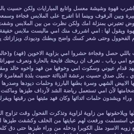
اشرب قهوة وشيشة معسل واتابع المبارايات ولكن حسيت با
بيرة وبين الرفوف وبينما انا اتفرج على الملابس فجاءة وس
ض تعتبرني بمنزلة امك ولكن نظرت من بين الملابس وشفت فه
وة ويقول لها : امي اشررف منك امي مالبست ملابس خفيفة ت
م الفحوول وحتى شعر كسك واضح وبطنك وديودك وبزازاتك ياق
للي حصل وفجاءة حشروا امي بزاوية الاخوين (فهد) و(خالد) وق
 مع امي رباب .. نعرف ان ريحتك فايحة بالحارة ونعرف سهرات
مشهد قدام عيوني وسكوت امي وخوفها من فهد واخوه خالد ومقا
ي .. بكل صدق حسيت برعشة الديااثة حسيت بلذة المغامرة 
الابيض الشهي وسرة بطنها البارزة وحلمات ديودها وصدرها ال
امتها لأن امي تستعمل رياضة الشد لأرداف طيزها وماكنت ا
ء ويشدون حلمات اثدائها وكان فهد مثبتها من رقبتها ويفرك 
 ويلاحقونها من زاوية لزاوية وتذكرت الفحول وقت تزاوج ال
ر امي استسلمت ورفعت لهم عبايتها من الخلف وكشفت طيزها 
ع زوبه الاسود مثل الكوبرا ودخله من وراء طيزها حتى دق ك