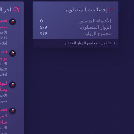
إحصائيات المتصلون
آخر ا
قحبة
الأعضاء المتصلون
0
بوضع
الزوار المتصلون
279
الأحدث: sex
مجموع الزوار
279
06:13
أفلا
قد تتضمن المجاميع الزوار المخفين.
قحبة
بوضع
الأحدث: sex
06:01
أفلا
لبوة
وسا
الأحدث: sex
صور 
قحبة
المر
ساخ
الأحدث: sex
صور 