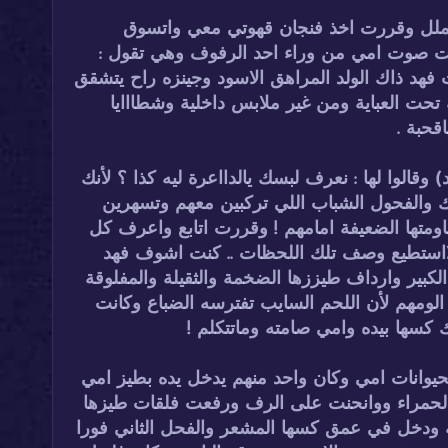
لملل وقررت اخذ فنجان قهوتي معي واتسوق
معت صوت امي من وراء احد الرفوف وهي تقول :
د ذاك الولد المراهق الاسود وجينزه راح يتشقق
حت العباية ومن غير ملابس داخلية وشطااايا
حبة .
الوا لها : نعرف لبسك يالدااعرة ليه كذا ؟ لأنك
ك والفحول الشباب اللي تركبين معهم وتسهرين
ومتها الضعيفة امامهم ! وقررت اتابع واعرف كل
لااستطيع وصف تلك اللحظات .. كنت اشوف فهد
كبير وارداف طيززها الضخمة والثقيلة والمفلوقة
لومهم لأن اللحم السايب تفترسه الضباع وكانت
كسها بيده وامي صامته وماتتكلم !
حيوانات امي وكان واحد منهم يدخل يده بطيز امي
الحمراء ووانحنت على الرف ورفعت فلقات طيزها
له ودخل في عمق كسها المشعر والفحل الثاني فورا