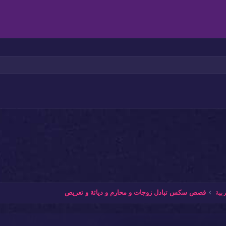
في مضمن
اذاة لليمين
مسافة بادئة
عنوان 2
بط
إزالة المسافة البادئة
عنوان 3
ية
قصص سكس تبادل زوجات و محارم و دياثة و تعريص