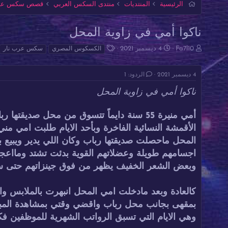
الرئيسية
المنتديات
منتدى السكس العربي
قصص سكس عرب
ناكوا أمي في زاوية المحل
ب
ت
ا
Fa7l10
4 ديسمبر 2021
الكسكوس المصري
سكس عرب نار
ا
ا
ل
د
ر
و
4 ديسمبر 2021
الردود: 1
ئ
ي
س
ا
خ
و
ناكوا أمي في زاوية المحل
ل
ا
م
م
ل
و
ب
أمي منيرة 55 سنة دايماً تتسوق من محل ص
ض
د
الأقمشة النسائية الفاخرة وبأحد الايام طلبت امي م
و
ء
ع
اجسامهم طويلة وعضلاتهم القوية بدئت تشتد ومااعجب
وبعض الشعر الخفيف يظهر من فوق جينزاتهم حتى 
كالعادة وبعد مادخلت امي المحل انبهرت بالملابس وا
بمقهى بجانب محل رباب واقضي وقتي بمشاهدة المباري
وهي الايام التي تسبق الرواتب الشهرية للموظفين فكا