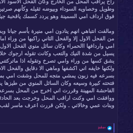
راح يراقب المحل من الخارج وكان الفحل الاسود الاو
وطويل وخصاويه السوداء وبيوضه ثقيله وكأنهم صرتي
فوق ارداف امي السمينة وهو يردد كسمك ياقحبة جيان
ومالفت انتباهي انهم ينادون امي منيرة بأسم جيانا و
من الفحل الاول إلا والفحل الثاني راكبها من وراء ا
امي واردافها االحمراء وكان سائل منوي الفحل ال
يسيل من شدة النيك والتعب وكانت تقوله ارجوك خلاص
يشق كسها من وراء وامي تصرخ وتقوله اذا ماتركتني ا
ولكنها خايفه اني اكشفها وماهي الا دقايق والفحل ا
بسرعه فيه زبون يمشي متجه للمحل وشفت امي بمنظر
فتحته كبيرة وسيعه وكان السائل المنوي من طيزها 
الفاحشة المهينة وقررت اني اخرج من المحل بسرعه
ووافقت امي وكنت اراقب المحل وخرجت بعد الحادث
وبنات عمي وخالاتي .. ولكن قررت اعرف ماسر لقب ج
ا
jaker
ل