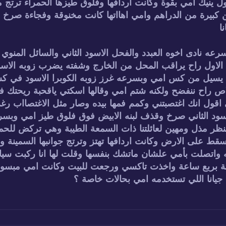
ل ينيك امي بقوة وكانت اردافها وفلوق طيزها الحمراء ترتج 
ن كبيرة من الدراهم وامي اهااتها كانت مخنوقة وفجاءة صرخ
ا
بسرعه نادى اخوه العبدد والفحل الاسود الثاني والسائل المن
ما الاول راح يراقب المحل من الخارج وشفته يضرب زوبه الاسو
اول يسيل من كس امي وبسرعه غرز زوبه الكوبرا الاسود في 
 راح ننفضح ولكنه شتم امي وقالها اسكتي ياقحبة ريحتك فايح
قول انك اغتصبتني وكمم فمها بيده وصار مثل الاغتصااب رغم 
لاسود الثاني صرخ وقذف لبنه الابيض فوق فلوق طيز امي وبس
 مذل ومهين لعائلتنا ذات السمعة الطيبة وهي تركض للحم
يسقط على الارض وكانت اردافها تهتز وترتج جوانبها السمين
 واتصلت بأمي علشان ماتشك بنفسها وقلت لها انا ركبت سيا
ة بربع ساعة واخذت تاكسي ورجعت للبيت وكانت امي مبسوط
يانا اللي تستخدمه امي بحالات خاصة ؟