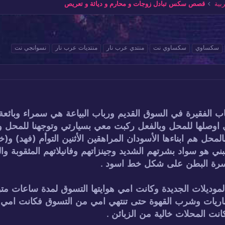
ية
قصص سكس تبادل زوجات و محارم و دياثة و تعريص
سكساوي
سكساوي نت
منتدي عرب نار
منتديات عرب نار
نسوانجي نت
ديقتها رباب الفقيرة في السوق القديم ورباب البياعة هي سمراء و
ني اوصلها للمحل وبالفعل ركبت معي بسيارتي وتوجهنا للمحل 
ني هو سواد بشرتهم الشديد وجينزاتهم وفانيلاتهم المثقوبة 
سرة البطن على شكل خط اسود .
لموديلات الجديدة وكانت امي هوايتها التسوق لمدة ساعات متو
ات وشرب القهوة حتى تنتهي امي من التسوق فكانت امي تحرص
نت المحلات خالية من الزبائن .