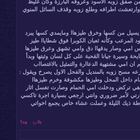
من صفق زوبه الاسود وعروقه البارزة وكان غليظ
 وارتعشت اطرافه وطلع زوبه وقذف السائل المنوي
وي يسيل من كسها وخرق طيزهاا ومايمدي كسها يبرد
د المرعب وكأنه ثعبان الكوبرا فوق شطاياا طيز
كس امي وصار يدقهاا دق وامي تشهق وعرق طيزها
ة وسيرة جيانا القحبة على كل لسان وثبتها وبدأ
ان امي مشتهية الدعاارة والتمثيل بالاغتصااب
رعه مسح زوبه بالمنديل والفحل الاول يصرخ ويقول :
ام داخل المحل وطيزها مكشوفة وخرم طيزهاا
ة وهي تركض ودخلت امي الحمام وصارت تغسل اثار
رتي لأمر ضروري وانتي ارجعي بسيارة اجرة تاكسي
ة ذيك الليلة وعملت عشاء خاص يجمع اخواتي
رد
Tag