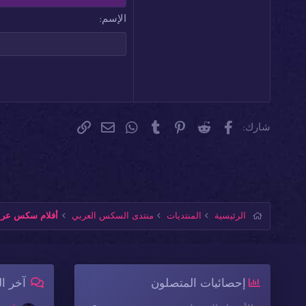
18
Georgia
الإسم
22
Tahoma
26
Times New Roman
Trebuchet MS
Verdana
فيسبوك
Reddit
Pinterest
Tumblr
WhatsApp
الرابط
البريد الإلكتروني
شارك:
الرئيسية
المنتديات
منتدى السكس العربي
أفلام سكس عربي
إحصائيات المتصلون
آخر ا