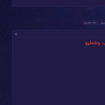
ربي
نيك مصري
 وتقطيع