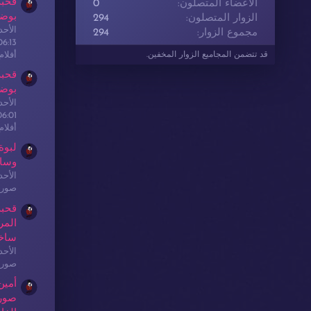
قحبة
الأعضاء المتصلون
0
بوضع
الزوار المتصلون
294
الأحدث: sex
مجموع الزوار
294
06:13
أفلا
قد تتضمن المجاميع الزوار المخفين.
قحبة
بوضع
الأحدث: sex
06:01
أفلا
لبوة
وسا
الأحدث: sex
صور 
قحبة
المر
ساخ
الأحدث: sex
صور 
أمين
صور 