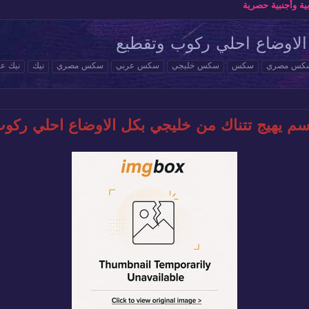
ة وأجنبية حصرية
الاوضاع احلي ركوب وتقطيع
 سكس مصري
سكس
سكس خليجي
سكس عربي
سكس مصري
نيك
نيك ع
م يهيج تتناك من خليجي بكل الاوضاع احلي ركوب