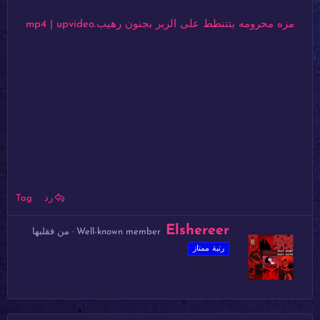
مزه محرومه بتتنطط على الزبر بجنون رهيب.mp4 | upvideo
رد
Tag
ك
Elshereer
Well-known member
·
من
فقلبها
ت
رتبة ممتاز
ب
ب
و
ا
س
ط