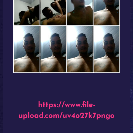
https://www.file-
upload.com/uv4o27k7pngo