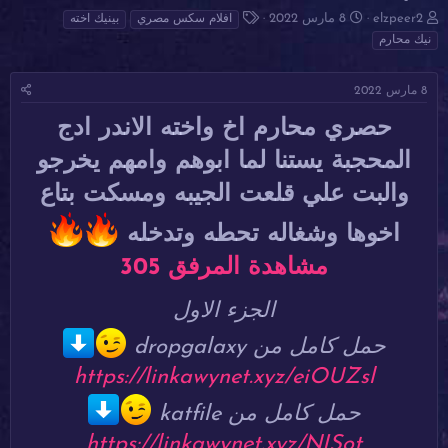
ب
ت
ا
elzpeer2
8 مارس 2022
افلام سكس مصري
بينيك اخته
ا
ا
ل
نيك محارم
د
ر
و
ئ
ي
س
ا
خ
و
8 مارس 2022
ل
ا
م
حصري محارم اخ واخته الاندر ادج
م
ل
و
ب
المحجبة يستنا لما ابوهم وامهم يخرجو
ض
د
و
ء
والبت علي قلعت الجيبه ومسكت بتاع
ع
اخوها وشغاله تحطه وتدخله
مشاهدة المرفق 305
الجزء الاول
حمل كامل من dropgalaxy
https://linkawynet.xyz/eiOUZsl
حمل كامل من katfile
https://linkawynet.xyz/NISot