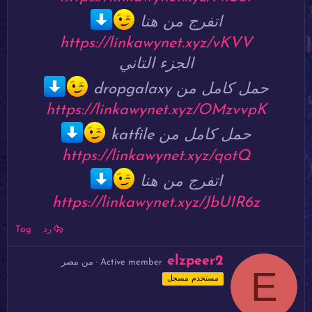
اتفرج من هنا
https://linkawynet.xyz/vKVV
الجزء التاني
حمل كامل من dropgalaxy
https://linkawynet.xyz/OMzvvpK
حمل كامل من katfile
https://linkawynet.xyz/qotQ
اتفرج من هنا
https://linkawynet.xyz/JbUIR6z
رد
Tag
ك
elzpeer2
Active member
·
من
مصر
E
ت
مستخدم مسجل
ب
ب
و