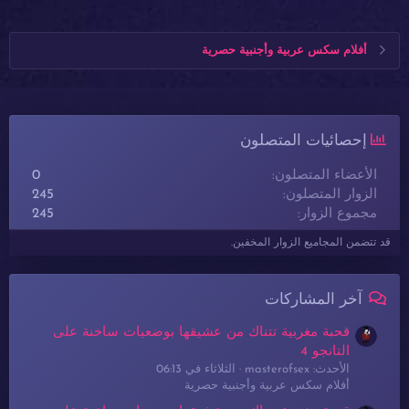
أفلام سكس عربية وأجنبية حصرية
إحصائيات المتصلون
الأعضاء المتصلون
0
الزوار المتصلون
245
مجموع الزوار
245
قد تتضمن المجاميع الزوار المخفين.
آخر المشاركات
قحبة مغربية تتناك من عشيقها بوضعيات ساخنة على
التانجو 4
الأحدث: masterofsex
الثلاثاء في 06:13
أفلام سكس عربية وأجنبية حصرية