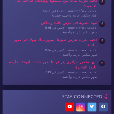
قحبة مغربية تتناك من عشيقها بوضعيات ساخنة على
التانجو 3
الأحدث: masterofsex
الثلاثاء في 06:01
أفلام سكس عربية وأجنبية حصرية
لبوة مصرية في عرض جامد وساخن
الأحدث: masterofsex
الإثنين في 16:21
صور سكس عربية وأجنبية
قحبة مغربية تعرض طيزها المربرب المنيوك في صور
ساخنة
الأحدث: masterofsex
الإثنين في 16:16
صور سكس عربية وأجنبية
أمين متحرر جزائري يعرض لنا صور جامدة لزوجته حليمة
اللبوة الفاجرة
الأحدث: masterofsex
الإثنين في 16:10
صور سكس عربية وأجنبية
STAY CONNECTED