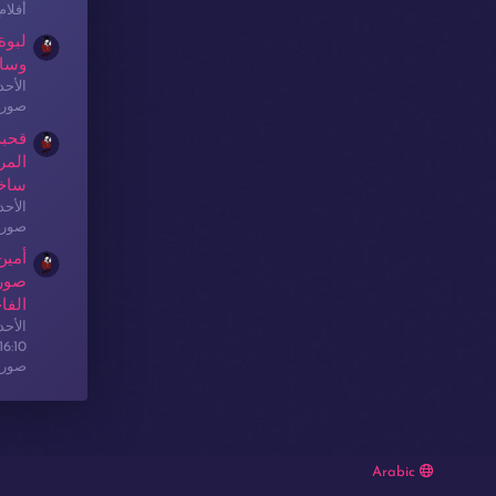
أفلا
لبوة
وسا
الأحدث: sex
صور 
قحبة
المر
ساخ
الأحدث: sex
صور 
أمين
صور 
الفا
الأحدث: sex
16:10
صور 
Arabic