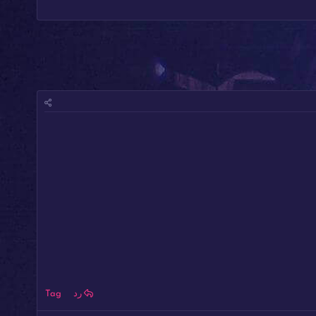
رد
Tag