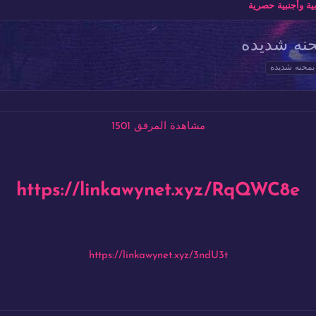
ة وأجنبية حصرية
حنه شديده
بمحنه شديده
مشاهدة المرفق 1501
https://linkawynet.xyz/RqQWC8e
https://linkawynet.xyz/3ndU3t