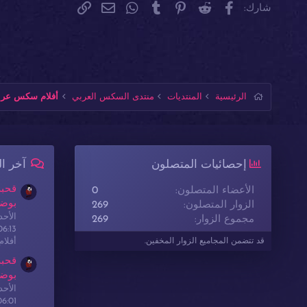
فيسبوك
Reddit
Pinterest
Tumblr
WhatsApp
الرابط
البريد الإلكتروني
شارك:
الرئيسية
المنتديات
منتدى السكس العربي
أفلام سكس عربي
إحصائيات المتصلون
آخر ا
قحبة
الأعضاء المتصلون
0
بوضع
الزوار المتصلون
269
الأحدث: sex
مجموع الزوار
269
06:13
أفلا
قد تتضمن المجاميع الزوار المخفين.
قحبة
بوضع
الأحدث: sex
06:01