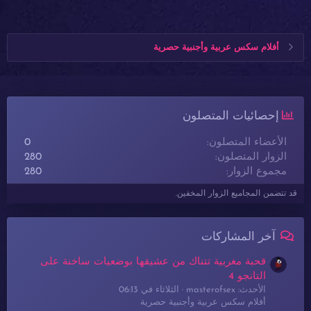
أفلام سكس عربية وأجنبية حصرية
إحصائيات المتصلون
الأعضاء المتصلون
0
الزوار المتصلون
280
مجموع الزوار
280
قد تتضمن المجاميع الزوار المخفين.
آخر المشاركات
قحبة مغربية تتناك من عشيقها بوضعيات ساخنة على
التانجو 4
الأحدث: masterofsex
الثلاثاء في 06:13
أفلام سكس عربية وأجنبية حصرية