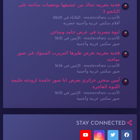
قحبة مغربية تتناك من عشيقها بوضعيات ساخنة على
التانجو 3
الأحدث: masterofsex
الثلاثاء في 06:01
أفلام سكس عربية وأجنبية حصرية
لبوة مصرية في عرض جامد وساخن
الأحدث: masterofsex
الإثنين في 16:21
صور سكس عربية وأجنبية
قحبة مغربية تعرض طيزها المربرب المنيوك في صور
ساخنة
الأحدث: masterofsex
الإثنين في 16:16
صور سكس عربية وأجنبية
أمين متحرر جزائري يعرض لنا صور جامدة لزوجته حليمة
اللبوة الفاجرة
الأحدث: masterofsex
الإثنين في 16:10
صور سكس عربية وأجنبية
STAY CONNECTED