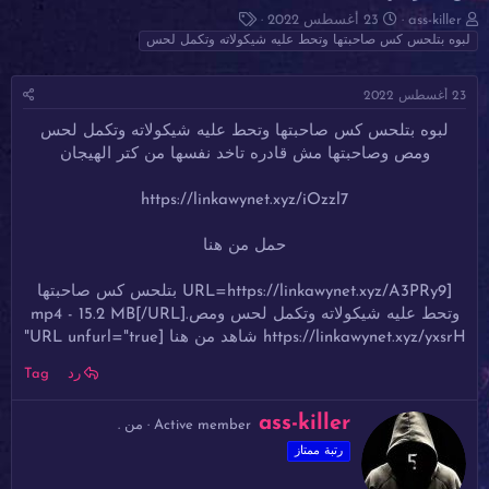
ب
ت
ا
ass-killer
23 أغسطس 2022
ا
ا
ل
لبوه بتلحس كس صاحبتها وتحط عليه شيكولاته وتكمل لحس
د
ر
و
ئ
ي
س
23 أغسطس 2022
ا
خ
و
ل
ا
م
لبوه بتلحس كس صاحبتها وتحط عليه شيكولاته وتكمل لحس
م
ل
ومص وصاحبتها مش قادره تاخد نفسها من كتر الهيجان
و
ب
ض
د
و
ء
https://linkawynet.xyz/iOzzl7
ع
حمل من هنا
[URL=https://linkawynet.xyz/A3PRy9 بتلحس كس صاحبتها
وتحط عليه شيكولاته وتكمل لحس ومص.mp4 - 15.2 MB[/URL]​
https://linkawynet.xyz/yxsrH شاهد من هنا [URL unfurl="true"
رد
Tag
ك
ass-killer
Active member
·
من
.
ت
رتبة ممتاز
ب
ب