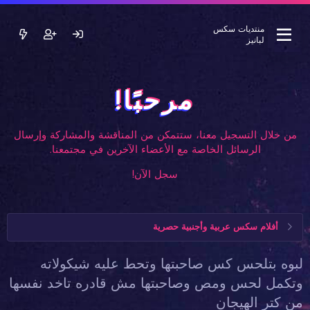
منتديات سكس
لبانيز
مرحبًا!
من خلال التسجيل معنا، ستتمكن من المناقشة والمشاركة وإرسال
الرسائل الخاصة مع الأعضاء الآخرين في مجتمعنا.
سجل الآن!
أفلام سكس عربية وأجنبية حصرية
لبوه بتلحس كس صاحبتها وتحط عليه شيكولاته
وتكمل لحس ومص وصاحبتها مش قادره تاخد نفسها
من كتر الهيجان