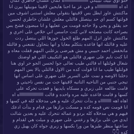
حلو اوي نييك نيييكي ااااااااااااااااااااه كمان علشان خاطري كمان
اه اه اااااااااااااااااه و في عز ما احنا هايجين لاقينا موبيلها بيرن انا
ماكنتش عاوز ابطل بس لاقيتها بتقولي معلش استنى اشوف مين
قولتها كسم اي حد بيتصلل قالتلي معلش علشان خاطري لحسن
حد يقلق و يجي ولا حاجه قومت من ععليها و انا مبضون فشخ بس
بصراحه كانت مصلحه لاني كنت حاسس اني خلاص على اخري و
ماكنتش عاوز انزل المهم طلع الخول جوزها اللي بيتصل ردت
عليه و قالتله انها قاعده بتتكلم معايا و انها بتحاول تقنعني و قالتله
ماتخفش احمد حبيبي و مش هيرضى يزعلني المهم قفلت معاه و
انا كنت نايم على ضهري قالتلي هو التكييف اللي فو اوضتك
شغال قولتلها اه قالتي طيب تعالى جوا لحسن الجو حر اوي هنا
قولتلها طيب ما انا قولت كده من الاول قالتلي يالا بس المهم
دخلنا الاوضه و نمت على السرير على ضهري على اساس انها
تيجي جنبي من الناحيه التانيه لاقيتها جت من نفس ناحيتي و
قامت طالعه على زبري و مسكاه بايديها و قعدت تحركه على
كسها و قامت قاعده عليه مره واحده و قالت ااااااااااااااااااااه اه
اهاه اهه اااااااااه و بدأت تتحرك عليه و هي مدخلاه كله في كسها و
انا قومت نص قومه كده و مسكت بزازها من قدام و بدأت ادعك
فيهم و هي مدخلاه كله بردو و عماله تتحرك عليه و بعدين شالت
ايدي من على بزازها و رعتني على ضهري و ميلت هي لقدام و
ساعتها منظر طيزها من ورا بكسها و زبري جواه كان يهبل زي
كده 👇👇