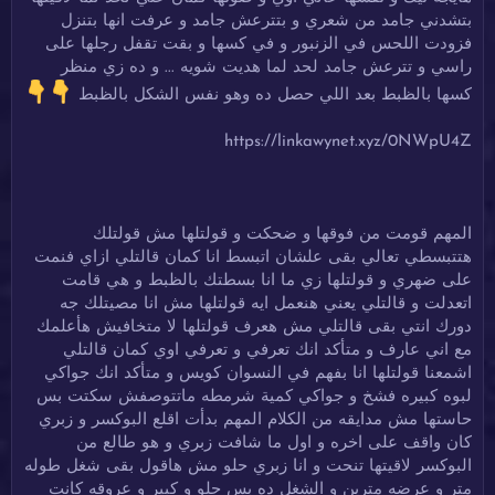
بتشدني جامد من شعري و بتترعش جامد و عرفت انها بتنزل
فزودت اللحس في الزنبور و في كسها و بقت تقفل رجلها على
راسي و تترعش جامد لحد لما هديت شويه ... و ده زي منظر
كسها بالظبط بعد اللي حصل ده وهو نفس الشكل بالظبط
https://linkawynet.xyz/0NWpU4Z
المهم قومت من فوقها و ضحكت و قولتلها مش قولتلك
هتتبسطي تعالي بقى علشان اتبسط انا كمان قالتلي ازاي فنمت
على ضهري و قولتلها زي ما انا بسطتك بالظبط و هي قامت
اتعدلت و قالتلي يعني هنعمل ايه قولتلها مش انا مصيتلك جه
دورك انتي بقى قالتلي مش هعرف قولتلها لا متخافيش هأعلمك
مع اني عارف و متأكد انك تعرفي و تعرفي اوي كمان قالتلي
اشمعنا قولتلها انا بفهم في النسوان كويس و متأكد انك جواكي
لبوه كبيره فشخ و جواكي كمية شرمطه ماتتوصفش سكتت بس
حاستها مش مدايقه من الكلام المهم بدأت اقلع البوكسر و زبري
كان واقف على اخره و اول ما شافت زبري و هو طالع من
البوكسر لاقيتها تنحت و انا زبري حلو مش هاقول بقى شغل طوله
متر و عرضه مترين و الشغل ده بس حلو و كبير و عروقه كانت