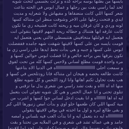
بايسها من بطنها بوسه براحه كده و نزلت بجسمي لتحت شويه
لحد لما راسي بقت بين رجلها و عمال ابوس في الحته بتاعت
شعر كسها اللي كانت منضفاها و مفيهاش ولا شعرايه و مديت
ايدي و فتحت رجلها على الاخر وشوفت منظر ابن متناكه كسها
لونه وردي و كان غرقان ميه و ريحته كانت فشيخه زي ما تكون
كانت عارفه انها هتتناك و حطاله ريحه المهم لاقيتها بتقولي انت
هتعمل ايه قولتلها متخافيش هتتبسطي قالتي يعني هتعمل ايه
قومت بايسه من على كسها لاقيتها شهقت شهه جامده فففضلت
ابوس على كسها و جنبه و هي بدأت تحط ايدها على راسي زي ما
تكون بتزقها بس براحه خالص و انا فضلت ابوس حوالين كسها و
مره واحده قومت مطلع لساني ولاحس كسها كله من تحت لفوق
و سمعت احلى ااااااااااااااااااااااااااااااااااه في الدنيا الاه بتاعتها
كاننت طالعه بخصه و هيجان ابن متناكه فانا زودتلحس في كسها و
هب بقت تحاول تكتم اهاتها وانا ازود اللحس و كل شويه تطلع
منها اه اه ااااه و بقت تشد راسي من شعري بدل ما تزقني و
تتلوى تحتى و انا عمال الحس و هي كل شويه تقولي انت بتعمل
ايه اه اها ااااااااه و انا بقيت ادخل لساني جوا كسها و اشرب من
مية كسها اللي كان طعمها حلو اوي و بدأت امص زنبورها اللي كبر
و بقى طالع لبره و اول ما اخدته في بوقي لاقيتها بتقولي
اااااااااااااه ايه ده بتعمل ايه و انا بدأت العب فيه بلساني و امصه
جامد و هي عماله تشد في شعري و في الملايه من تحتنا و بقت
هايجه نيك و نفسها عالي اوي و صوتها كمان علي لحد لما لاقيتها