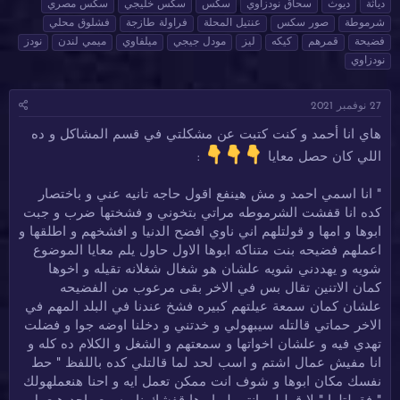
دياثة
ديوث
سحاق نودزاوي
سكس
سكس خليجي
سكس مصري
ئ
ي
س
شرموطة
صور سكس
عنتيل المحلة
فراولة طازجة
فشلوق محلي
ا
خ
و
فضيحة
قمرهم
كيكه
ليز
مودل جيجي
ميلفاوي
ميمي لندن
نودز
ل
ا
م
نودزاوي
م
ل
و
ب
ض
د
27 نوفمبر 2021
و
ء
ع
هاي انا أحمد و كنت كتبت عن مشكلتي في قسم المشاكل و ده
اللي كان حصل معايا
:
" انا اسمي احمد و مش هينفع اقول حاجه تانيه عني و باختصار
كده انا قفشت الشرموطه مراتي بتخوني و فشختها ضرب و جبت
ابوها و امها و قولتلهم اني ناوي افضح الدنيا و افشخهم و اطلقها و
اعملهم فضيحه بنت متناكه ابوها الاول حاول يلم معايا الموضوع
شويه و يهددني شويه علشان هو شغال شغلانه تقيله و اخوها
كمان الاتنين تقال بس في الاخر بقى مرعوب من الفضيحه
علشان كمان سمعة عيلتهم كبيره فشخ عندنا في البلد المهم في
الاخر حماتي قالتله سيبهولي و خدتني و دخلنا اوضه جوا و فضلت
تهدي فيه و علشان اخواتها و سمعتهم و الشغل و الكلام ده كله و
انا مفيش عمال اشتم و اسب لحد لما قالتلي كده باللفظ " حط
نفسك مكان ابوها و شوف انت ممكن تعمل ايه و احنا هنعملهولك