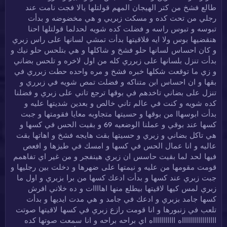
طالع فشخ من كتر الهيجان المهم قولتلها يالا فجت نامت عند
رجلي من تحت كده و مسكت زبريي و هي مخضوضه و بدأت
تبوسه و تبوس راسه و فضلت كده شويه لحدلما قولتلها احنا
هنقضيها بوس ولا ايه فلاقيتها بدأت تمشي لسانها على راس زبري
و كان احساس لسانها حلو فشخ و شاكلها و هي بتلحس حلو نيك و
بدأت تنزل بلسانها على زبرري كله من اول لاخره و تلحس بضاني
و زي ما توقعت شكلها خبره فشخ و مره واحده حطت زبرري في
بقها و ان احساس ابن متناكه و فضلت تمص شويه في زبرري و
تنزل على بضاني تاخدهم في بوقها ترجع تاني على زبري و فضلنا
كده شويه و كنت في عالم تاني خالص و بعدين شديتها عليه و
بدأت ابوسهاا من بوقها و حسيتها متجاوبه معايا فقومتها و جبت
كسها عند بوقي و عملنا الوضعيه 69 و بقيت الحس في كسها و
هي تاكل بضاني و زبري و حسيتها بقت هايجه فشخ و اهاتها بقت
عاليه و انا عمال الحس في كسها و امسك في طيزها و افعص
فيها لحد لما بقيت حاسس ان زبري هينفجر و من غير اي تفاهمم
قومت مقومها من عليه و نيمتها على ضهرها و دخلت بين رجليها و
جبت زبري عند كسها و بدأت ادعك كسها من برا بزبري و اول ما
زبري لمس كيها لاقيتها بيطلع منها اهاااات و ده خلاني افرش
كسها جامد بزبري و ادعك في جامد و هي مدت ايديها و بدأت
تلعب في زنبورها و انا قومت رازع زبري في كسها لاقيتها صوتت
اااااااااااااااااه اااااااااااه اي براحه براحه و انا سمعت صوتها كده