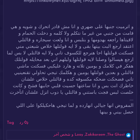
[IMG alt="unnamed.jpg"]https://linkawynet.xyz/dgrh
و اترميت جنبها على ضهري و انا مش قادر اتحرك و شويه و هي
قامت من جنبي من غير ما نتكلم ولا كلمه و دخلت الحمام و
لاقيتاها راجعه بهدومها و بتلبس و انا ولعت سيجاره و قالتلي
اعتقد ارجع البت بيتها بقى و لا ايه قولتلها خلاص شبعتي مني
فسكتت قولتلها احا هنرجع للكسوف تاني ولا ايه قالتلي لا بس لما
ارجع هيسالوا وصلنا لايه قولتلها وليلهم اني بعد محايله قولتلك
هفكر في كلامك و يومين تلاته و هارد عليكيي فسكتت ماشي
قالتلي و بعدين قولتلها يومين و هكلمك تيجي تحاولي تقنعينيي
تاني فضحكت ضحكه مكسوفه كده و قالتلي خلاص علشان
خاطرك انت بس و انا ساعتها حسيت قلبي حاببها فشخ و كانت
خلصت لبس فجت باستني و قالتلي يا دوب انزل علشان اتأخرت
....
المفروض انها جيالي انهارده و لما تيجي هاحكيلكوا على اللي
حصل بيني و بينها
رد
Tag
ا
The Ghost
,
Zakikareem
,
Loay
و شخص آخر
ل