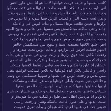
كاتمه نفسها و خايفه قومت قولتلها لا ما هو انا مش عاوز احس
اني نايم مع حجر فسكتت المهم طلعت فوقهاا و هي فتحت رجلها
و نزلت الحمالات بتاعت الكاش و نزلت على بزازها بوس و دعك
و هي لسه لابسه البرا و فضلت افرش فيها شويه و انا ببوس في
بزازها و بعدين طلعت بزها الشمال و بدأت ابوس في و ادعكه
جامد و هي ساكته مبتتكلمش بس نفسها بقى عالي و بتنهج المهم
رفعت البرا لفوق فبقت بزازها الاتنين قدامي فضمتهم على بعض
و قعدت ابوس فيهم و افرش فيهم و امص حلماتهم و لما كنت
ابص عليها الاقيها مغمضه عنيها و بتنهج بس مبتتكلمش خالص
المهم فضلت افرش في بزازهها و بدأت ابوس تحت صدرها و
رفعت الكاش لحد فوق بزازها و نزلت بوس في بطنها و هي بدأت
تتحرك كده و حسيت انها بتغير من بطنها فركزت على الحته دي
علشان انا عاوزها تتكلم و فعلا بعد ثواني بالظبط لاقيتها مسكت
راسي و قالتلي بلاش كده قولتلها ليه بلاش فسكتت قولتلها يبقى
مش بلاش و رجعت ابوس في بطنها و سوتها فمسكتني من وشي
و قالتلي بغير بصوت واطي قولتلها و ده عز الطلب و مسكت
ايديها و خليتها جنبها كده و بدل ما ابوس بدأت الحس بطنها
بلساني ولاقيتها بتتلووى و بتحاول تفلت و بتقولي علشان خاطري
بلاش و انا مردتش ابطل على طول و كملت بس ما طولتش و
سبت ايديها و على طول قامت ماسكه وشي و رفعت راسي
فعيني جت في عنيها لقيتها كله هيجان و بدأت تعرق فقومت