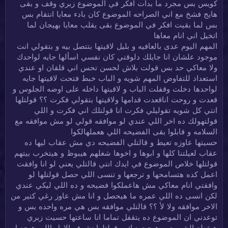
كويس بس مجرد ما بدأت افكر في الموضوع زبري وقف و بقى
هايج فشخ مع اني الصراحه الموضوع كان بادء معايا انتقام بس
بس لما بقيت افكر في الموضوع بقى يقلب معايا بهيجان لما
اتخيل اني انام معاها
المهم اليوم عدى بالعافيه و بليل لاقيتها بتتصل بيه و بتقولي انت
موجود علشان انا جايلك دلوقتي كان نفسي اسألها جايه لواحدك
ولا معاكي حد بس قولت بلاش لحسن تحس اني قلقان او عندي
استعداد للتفاوض المهم شويه و الباب خبط فتحت لاقيتها جايه
لواحدها دخلت وقفلت الباب و لاقيتها داخله على اوضه الجلوس و
قعدت و روحت اناقعدت قدامها ولاقيتها بتقولي فكرت ؟؟ قولتلها
انتي كل شويه تقوليلي فكرت انا قولتلك اني فكرت و اللي
قولتهولك ده اخر اللي عندي لو موافقه قولي لو مش موافقه مع
السلامه و قابلوا بقى الفضيحه اللي هعملهالكوا
حسيتها عاوزه تعيط و قالتلي الفضيحه دي مش عقاب ليها ده
عقاب لعيلتنا كلها و ابوها و اخوها شغلهم هيبوظ و هيتخرب بيتهم
قولتلها خلاص الموضوع في ايدك انتي قالتلي يعني لو انا وافقت
اعمل كده هتسامحها و ترجعها و تنسى اللي حصل قولتلها لو
وافقتي انام معاكي مش هاعملكوا فضيحه و ده اللي ليكي عندي
لكن انسى ده اللي عمره ما هيحصل و انا مش عاوز رغي كتير من
الاخر موافقه ولا لأ ؟؟ قالتلي موافقه بس هي مره واحده بس و
توعدني ان الموضوع ده يتقفل تماما انا ساعتها حسيت زبري