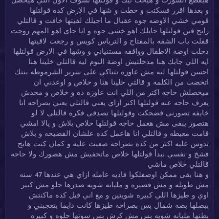
هيقطع الشورت و هيجت نيك و قولتلها نشوف الاول اللي هيحصل
و بعدها اقرر فسكتت و حطت و شها في الارض كده قولتلها
قومي خشي الاوضه جوه عقبال ما اجيلك لقيتها خافت و قالتلي
رايح فين قولتلها جايلك اهو خشي جوه و انا جاي اهو المهم روحت
قفلت باب الشقه بالمفتاح و الترباس كويس و رجعت لاقيتها
دخلت اوضة الاطفال وواقفه مستنياني و وشها في الارض قولتلها
ايه اللي جابك هنا مدخلتيش اوضة النوم ليه قالتلي خلينا هنا
احسن قولتلها ليه مش عاوزه تتناكي على سرير الشرموطه بنتك
اتخضت من الكلمه و قالتي خلينا هنا و خلاص و اوعدني ان
ميحصلش حاجه اكتر من اللي انت عاوزه ده و خلاص و محدش
يعرف حاجه عنه قولتلها اكتر ازاي يعني قالتلي يعني بصراحه انا
خايفه تصورني فضحكت وقولتلها تصدقي فكره قالتلي لا لو
هتصور يبقى مش هعمل حاجه قولتلها خلاص بلاش و يالا امشي
قامت معيطه و قالتلي انا هاعمل كده علشان الفضيحه و بلاش
تدوس عليه اكتر من كده بصراحه صعبت عليه و كمان كنت هايج
فشخ و نفسي نبدأ قولتلها خلاص ماتخفيش مش هصورك ولا حاجه
قالتلي خلاص ماشي
و هنا بقى ممكن اوصفلكوا فاديه عامله ازاي هي عندها 47 سنه
مش طويله و مش قصيره و مليانه شويه صدرها حلو مش كبير
اوي و طيزها اللي كبيره شويتين و مع اني قبل كده ماكنتش
ببصلها بصه شمال بس بصراحه طيزها كانت دايما بتعجبني و
بطنها مليانه شويه بس مش كرش بس سوتها حلوه و كبيره