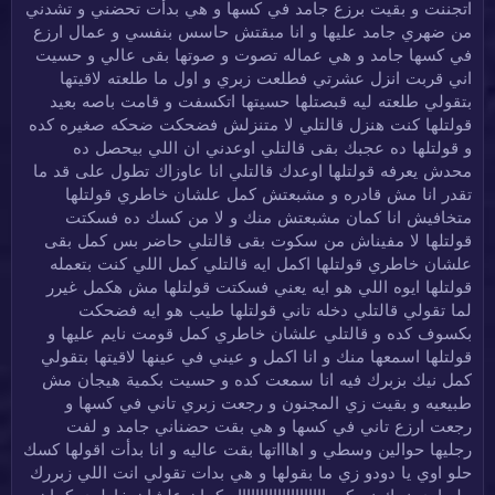
اتجننت و بقيت برزع جامد في كسها و هي بدأت تحضني و تشدني
من ضهري جامد عليها و انا مبقتش حاسس بنفسي و عمال ارزع
في كسها جامد و هي عماله تصوت و صوتها بقى عالي و حسيت
اني قربت انزل عشرتي فطلعت زبري و اول ما طلعته لاقيتها
بتقولي طلعته ليه قبصتلها حسيتها اتكسفت و قامت باصه بعيد
قولتلها كنت هنزل قالتلي لا متنزلش فضحكت ضحكه صغيره كده
و قولتلها ده عجبك بقى قالتلي اوعدني ان اللي بيحصل ده
محدش يعرفه قولتلها اوعدك قالتلي انا عاوزاك تطول على قد ما
تقدر انا مش قادره و مشبعتش كمل علشان خاطري قولتلها
متخافيش انا كمان مشبعتش منك و لا من كسك ده فسكتت
قولتلها لا مفيناش من سكوت بقى قالتلي حاضر بس كمل بقى
علشان خاطري قولتلها اكمل ايه قالتلي كمل اللي كنت بتعمله
قولتلها ايوه اللي هو ايه يعني فسكتت قولتلها مش هكمل غيرر
لما تقولي قالتلي دخله تاني قولتلها طيب هو ايه فضحكت
بكسوف كده و قالتلي علشان خاطري كمل قومت نايم عليها و
قولتلها اسمعها منك و انا اكمل و عيني في عينها لاقيتها بتقولي
كمل نيك بزبرك فيه انا سمعت كده و حسيت بكمية هيجان مش
طبيعيه و بقيت زي المجنون و رجعت زبري تاني في كسها و
رجعت ارزع تاني في كسها و هي بقت حضناني جامد و لفت
رجليها حوالين وسطي و اهاااتها بقت عاليه و انا بدأت اقولها كسك
حلو اوي يا دودو زي ما بقولها و هي بدات تقولي انت اللي زبررك