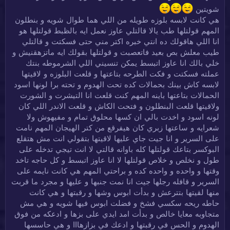
شويتين
هي كانت لابسه بلوزه طويله من اللي هما طوال شويه و بنطلون
المهم قولتلها طب يالا قالتلي عاوز نعمل ايه بالظبط قولتلها هو
انا اللي هاقولك ده انتي خبره اكتر مني حتى فسكتت و قالتلي
طيب معلش بص بعيد فاتعصبت و قولتلها بقولك ايه ماتزهقنيش و
خلي بالك انا عاوز اتبسط يمكن تنسيني اللي الشرموطه بنتك
عملته فسكتت و فكت الطرحه بتاعتها و قلعت البلوزه و لاقيتها
لابسه كاش بينك بحمالات كده تحت الهدوم و تحته برا لونها اسود
الحمالات بتاعتها باينه المهم كنت قلعت انا التيشرت و الشورت
ولاقيتها قلعت البنطلون و فتحت الكاش و قلعت الاندر اللي كان
لونه اسود و اخدت بالي ان كسها محلوق تمام و مفيهوش ولا
شعرايه و ساعتها زبري كان هيفرقع من كتر الهيجان المهم نامت
على السرير و انا جيت جاي عليها لاقيتها بتقولي انت مش هتقلع
البوكسر بتاعك قولتلها كله باوانه قالتي لا انت تيجي تدخله على
طول و نخلص و خلاص قولتلها لا انا عاوز اتبسط و كل حاجه تاخد
وقتها و واحده و واحده كده و براحتي المهم هي كانت نايمه على
السرير و قافله رجلها جيت انا نمت جنبها و عليها و مجرد ما قربت
منها لقيتها بتترعش و بدأت ابوس وشها و رقبتها و هي كانت
حاطه ريحه سكسي فشخ و فضلت ابوس فيها شويه و هي مش
متجاوبه معايا خالص و بدأت امد ايدي على بزها و ادعكه من فوق
الهدوم و الحس في رقبتها و ادعك في بزازهااا و هي حاسسها