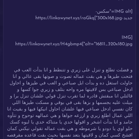
[IMG alt="سكس-
جديد-300x168.jpg"]https://linkawynet.xyz/raGkq
[IMG
alt="16811_320x180.jpg"]https://linkawynet.xyz/H4gbmp4
و فضلت تطلع و تنزل على زبري و تتنطط و انا بدأت العب في
فتحت طيزها و هي بقت عماله تصوت و صوتها بقى عالي و انا
حاولت استغل ده و بدأت ابل صباعي و العب في طيزها و احاول
ادخل صباعي بس لاقيتها مره واحه بتلف و زبري جوا كسها و
قالتلي انا مبقتش قادره لما تقرب تنزل قولي علشان تنزل برا و
ميلت عليه بجسمها و بزها بقى في بوقي و مسكت طيزها اللي
كان نفسي ادخل صباعي فيها علشان احاول انيكها فيها و بقيت انا
اللي عمال اطلع زبري و ارزعه جواها و هي عمالهه توحوح و تتأوه
جامد و انا بدأت اشخر و اقولها خدي يا متناكه خدي يا لبوه كسك
حلو اوي يا دودو يا شرموطه و هي بقت عماله تقولي نيكني كمان
افشخ كسي كمان و لاقيتها بتعد نفسها بحيث بقت قاعده مقرفصه