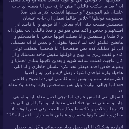
" فقولتلها " لا قوليلي انتي لو ابوها قفشك نايمه مع واحد هيعمل
ايه " بعد ما سكتت قالتلي " مش عارفه بس انا هعمله اي حاجه
علشان يلم الموضوع " و حسيتها اتخضت اكتر ما هي اصلا
مخضوضه قولتلها " خلاص طالما تعملي اي حاجه علشان
متعمليش فضيحه يبقى انام معاكي " انا قولتها و انا قاصد اني
افشخهم و خلاص و اكيد مش هتوافق و فعلا قالتلي انت بتقول ايه
و لا طبعا و مينفعش و انا فضلت اقولها خلاص انا هافضحكم و
هافشخ عيلتكوا لحد لما لاقيتها بتقولي " و بعدين انا ايه يضمنلي
اني لو عملتلك كده مش هتفضحنا " انا شخصيا اتخطفت ثواني
كده و لقيت زبري بدأ يهيج و قولتلها مفيش حاجه تضمنلك و ان
كان عاجبك فضلت ساكته شويه و بعدين لاقيتها بتنادي لحمايا و
بتقوله خلاص احمد هيفكر لحد بكره علشان خاطري و انا اللي
هاجيله بكره لواحدي اشوف وصل لايه و قرر ايه و أخدوا
الشرموطه بنتهم و ميشيوا ... و كلمتني انهارده الصبح و قالتلي
فعلا انها جيالي انهارده بليل بس موضحتش جايه لوحدها ولا معاها
حد
السؤال بقى انا مش عارف لما تيجي اعمل معاها ايه و لو هي
جايه و سابتلي نفسها فعلا اعمل معاها ايه و انيكها ازاي اللي هو
اكسرها و خلاص و لا اتبسط ولا ايه بالظبط وفي نفس الوقت انا
مقلق و خايف يكونوا متفقين و عاملين عليه حوار ... أعمل ايه ؟؟ "
انهارده هحكيلكوا اللي حصل معايا مع حماتي و كل لما يحصل