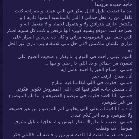
حاجه جديده هزودها ...
بعد ما قضيت طول الليل بفكر في اللي عملته و بصراحه كنت
قلقان من رد فعل حماتي ( اللي بالمناسبه اسمها فاديه ) و
مكنتش عارف هتوافق ولا و هتقول لحمايا و لا هتعمل ايه و
بصراحه كنت متوقع بنسبه كبيره انها ترفض و كنت كل شويه افتكر
اللي حصل من الشرموطه مراتي و كان ده بيزيدني اصرار على
قراري علشان ماكنتش لاقي حل تاني للانتقام يبرد ناري غير الحل
ده
المهم عيني راحت في النوم و انا بفكر و صحيت الصبح على
تيلفون من حماتي و ده اللي دار بيني و بنها ...
حماتي : صباح الخير يا احمد عامل ايه
أنا : صباح الزفت خير
حماتي : فكرت في اللي اتكلمنا فيه امبارح
أنا : مفيش حاجه افكر فيها انتي اللي المفروض تكوني فكرتي
حماتي : انا اقصد فكرت في موضوع الفضيحه و اننا نلم الموضوع
من غير شوشره
أنا : ما انا قولتلك على اللي يخليني الم الموضوع من غير فضيحه
ولا شوشره و ده اخر كلام عندي
حماتي : طيب انا عاوزاك تفكر كويس و انا هاجيلك بليل نشوف
هنوصل لايه وقفلت
بصراحه بعد ما قفلت انا قلقت شويتين و خاصة لما قالتلي فكر