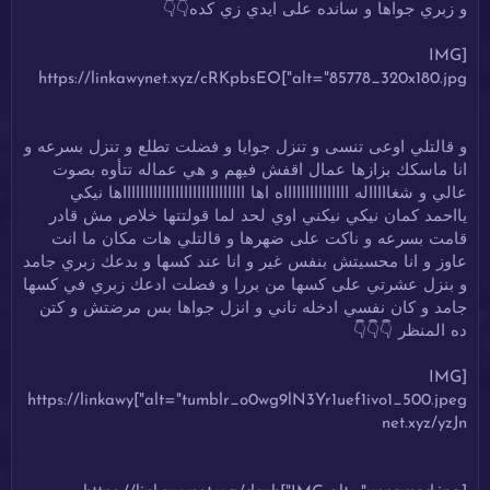
و زبري جواها و سانده على ايدي زي كده👇👇
[IMG
alt="85778_320x180.jpg"]https://linkawynet.xyz/cRKpbsEO
و قالتلي اوعى تنسى و تنزل جوايا و فضلت تطلع و تنزل بسرعه و
انا ماسكك بزازها عمال اقفش فيهم و هي عماله تتأوه بصوت
عالي و شغاااااله اااااااااااااااه اها ااااااااااااااااااااااااااااها نيكي
يااحمد كمان نيكي نيكني اوي لحد لما قولتتها خلاص مش قادر
قامت بسرعه و ناكت على ضهرها و قالتلي هات مكان ما انت
عاوز و انا محسيتش بنفس غير و انا عند كسها و بدعك زبري جامد
و بنزل عشرتي على كسها من بررا و فضلت ادعك زبري في كسها
جامد و كان نفسي ادخله تاني و انزل جواها بس مرضتش و كتن
ده المنظر 👇👇👇
[IMG
alt="tumblr_o0wg9lN3Yr1uef1ivo1_500.jpeg"]https://linkawy
net.xyz/yzJn