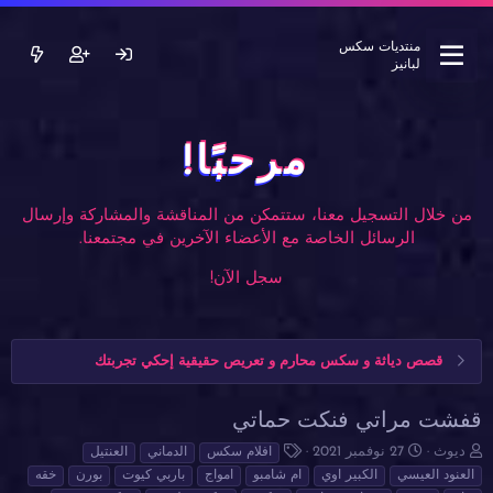
منتديات سكس
لبانيز
مرحبًا!
من خلال التسجيل معنا، ستتمكن من المناقشة والمشاركة وإرسال
الرسائل الخاصة مع الأعضاء الآخرين في مجتمعنا.
سجل الآن!
قصص دياثة و سكس محارم و تعريص حقيقية إحكي تجربتك
قفشت مراتي فنكت حماتي
ب
ت
ا
ديوث
27 نوفمبر 2021
افلام سكس
الدماني
العنتيل
ا
ا
ل
العنود العيسي
الكبير اوي
ام شامبو
امواج
باربي كيوت
بورن
خقه
د
ر
و