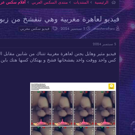
الرئيسية
المنتديات
منتدى السكس العربي
أفلام سكس عربي
فيديو لعاهرة مغربية وهي تنفشخ من زب
ب
ت
ا
masterofsex
5 سبتمبر 2024
فيديو سكس مغربي
ا
ا
ل
د
ر
و
5 سبتمبر 2024
ئ
ي
س
ا
خ
و
فيديو مثير وهايل يجنن لعاهرة مغربية تتناك من شابين مقابل
ل
ا
م
كس واحد ووقت واخد يفشخانها فشخ و يهتكان كسها هتك باين 
م
ل
و
ب
ض
د
و
ء
ع