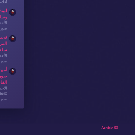
أفلا
لبوة
وسا
الأحدث: sex
صور 
قحبة
المر
ساخ
الأحدث: sex
صور 
أمين
صور 
الفا
الأحدث: sex
16:10
صور 
Arabic