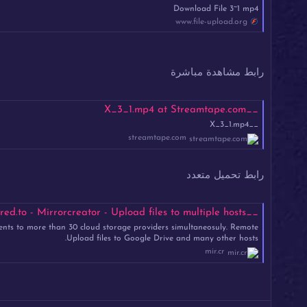
Download File 3~1 mp4
www.file-upload.org
رابط مشاهدة مباشرة
__X_3_1.mp4 at Streamtape.com
__X_3_1.mp4
streamtape.com
رابط تحميل متعدد
__X_3_1.mp4 - Mirrored.to - Mirrorcreator - Upload files to multiple hosts
ents to more than 30 cloud storage providers simultaneosuly. Remote
Upload files to Google Drive and many other hosts.
mir.cr