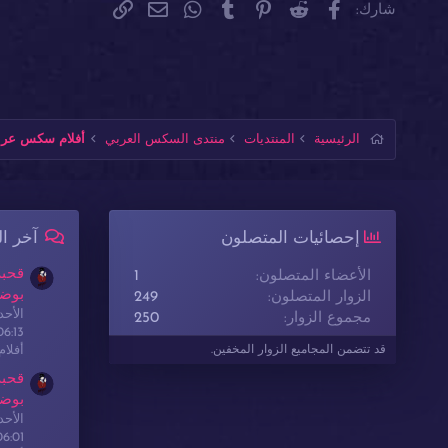
فيسبوك
Reddit
Pinterest
Tumblr
WhatsApp
الرابط
البريد الإلكتروني
شارك:
الرئيسية
المنتديات
منتدى السكس العربي
أفلام سكس عربي
إحصائيات المتصلون
آخر ا
قحبة
الأعضاء المتصلون
1
بوضع
الزوار المتصلون
249
الأحدث: sex
مجموع الزوار
250
06:13
أفلا
قد تتضمن المجاميع الزوار المخفين.
قحبة
بوضع
الأحدث: sex
06:01