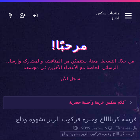
منتديات سكس
لبانيز
مرحبًا!
من خلال التسجيل معنا، ستتمكن من المناقشة والمشاركة وإرسال
الرسائل الخاصة مع الأعضاء الآخرين في مجتمعنا.
سجل الآن!
أفلام سكس عربية وأجنبية حصرية
فرسه كربااااج وخبره فركوب الزبر بشهوه ودلع
ب
ت
ا
Elshereer
6 سبتمبر 2022
ا
ا
ل
فرسه كربااااج وخبره فركوب الزبر بشهوه ودلع
د
ر
و