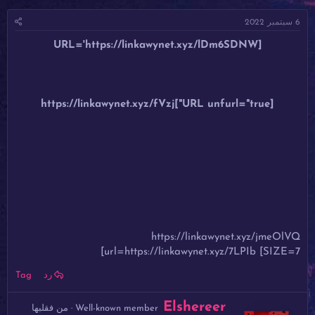
ئ
ي
س
6 سبتمبر 2022
ا
خ
و
ل
ا
م
[URL='https://linkawynet.xyz/lDm6SDNW
م
ل
و
ب
ض
د
و
ء
ع
[URL unfurl="true"]https://linkawynet.xyz/fVzj
https://linkawynet.xyz/jmeOlVQ
[url=https://linkawynet.xyz/7LPIb [SIZE=7
رد
Tag
ك
Elshereer
Well-known member
·
من
فقلبها