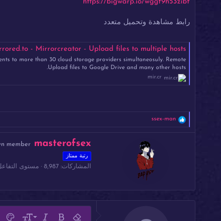
https://bigwarp.io/wggf9h53zibf
رابط مشاهدة وتحميل متعدد
mp4 - Mirrored.to - Mirrorcreator - Upload files to multiple hosts
ents to more than 30 cloud storage providers simultaneosuly. Remote
Upload files to Google Drive and many other hosts.
mir.cr
ا
ssex-man
ل
ت
ك
masterofsex
ف
wn member
ت
ا
رتبة ممتاز
ب
ع
ل
المشاركات
8,987
مستوى التفاعل
ب
ا
و
ت
ا
:
س
ط
ة
مح
9
غامق
إزالة التنسيق
مائل
حجم الخط
لون ال
خ