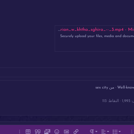
L9hba_sabrin_Algerian_w_khtha_sghira_--_3.
Securely upload your files, media and docum
Well-kno
·
من
sex city
1,993
النقاط
113
اذاة لليسار
عادي
قائمة مرتبة
نص
قائمة
يارات إضافية…
المحاذاة
تنسيق الفقرة
إدراج رابط
إدراج صورة
ميديا
الإبتسامات
إقتباس
إدراج جدول
خيارات إضافي