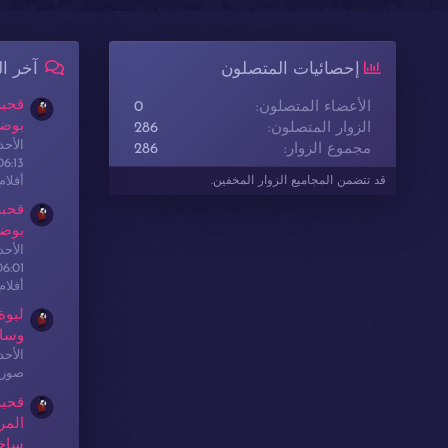
إحصائيات المتصلون
آخر ا
قحبة
الأعضاء المتصلون
0
بوضع
الزوار المتصلون
286
الأحدث: sex
مجموع الزوار
286
06:13
أفلا
قد تتضمن المجاميع الزوار المخفين.
قحبة
بوضع
الأحدث: sex
06:01
أفلا
لبوة
وسا
الأحدث: sex
صور 
قحبة
المر
ساخ