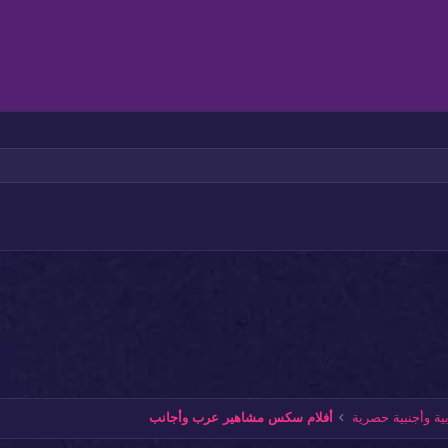
وسيط
قائمة غير مرتبة
عنوان 1
في مضمن
اذاة لليمين
مسافة بادئة
عنوان 2
بط
إزالة المسافة البادئة
عنوان 3
ة وأجنبية حصرية
أفلام سكس مشاهير عرب وأجانب