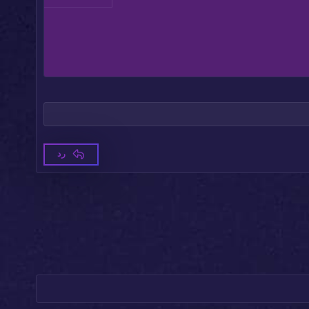
حذف المسودة
رد