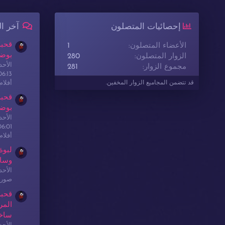
إحصائيات المتصلون
آخر ا
قحبة
الأعضاء المتصلون
1
بوضع
الزوار المتصلون
280
الأحدث: sex
مجموع الزوار
281
06:13
أفلا
قد تتضمن المجاميع الزوار المخفين.
قحبة
بوضع
الأحدث: sex
06:01
أفلا
لبوة
وسا
الأحدث: sex
صور 
قحبة
المر
ساخ