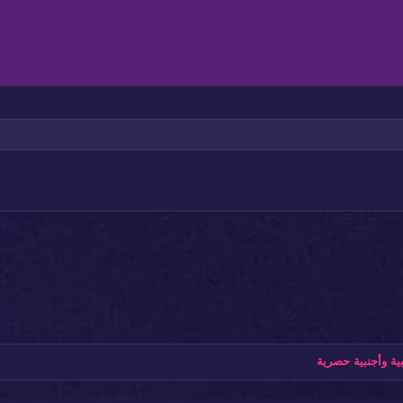
وسيط
قائمة غير مرتبة
عنوان 1
في مضمن
اذاة لليمين
مسافة بادئة
عنوان 2
بط
إزالة المسافة البادئة
عنوان 3
ة وأجنبية حصرية