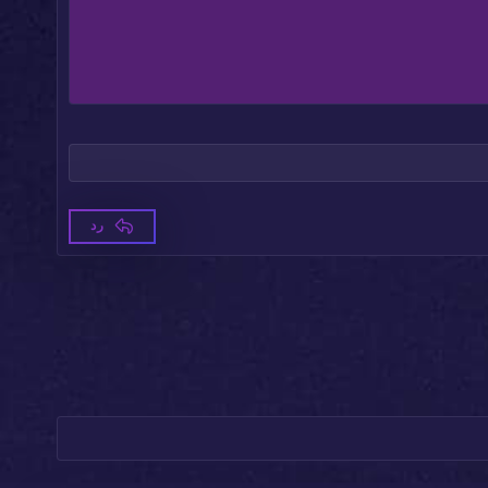
حذف المسودة
رد