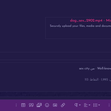
dog_sex_2902.mp4 - Mirro
Securely upload your files, media and docum
Well-kno
·
من
sex city
1,993
النقاط
113
اذاة لليسار
عادي
قائمة مرتبة
نص
قائمة
يارات إضافية…
المحاذاة
تنسيق الفقرة
إدراج رابط
إدراج صورة
ميديا
الإبتسامات
إقتباس
إدراج جدول
خيارات إضافي