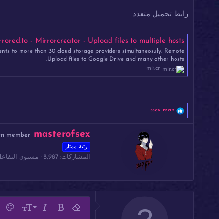
رابط تحميل متعدد
red.to - Mirrorcreator - Upload files to multiple hosts
ents to more than 30 cloud storage providers simultaneosuly. Remote
Upload files to Google Drive and many other hosts.
mir.cr
ا
ssex-man
ل
ت
ك
masterofsex
ف
wn member
ت
ا
رتبة ممتاز
ب
ع
ل
المشاركات
8,987
مستوى التفاعل
ب
ا
و
ت
ا
:
س
ط
ة
مح
9
غامق
إزالة التنسيق
مائل
حجم الخط
لون ال
خ