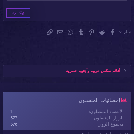
Times New Roman
22
Trebuchet MS
26
رد
Verdana
فيسبوك
Reddit
Pinterest
Tumblr
WhatsApp
الرابط
البريد الإلكتروني
شارك:
أفلام سكس عربية وأجنبية حصرية
إحصائيات المتصلون
الأعضاء المتصلون
1
الزوار المتصلون
377
مجموع الزوار
378