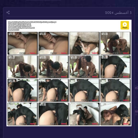
ا
ا
ل
د
ر
و
3 أغسطس 2024
ئ
ي
س
ا
خ
و
ل
ا
م
م
ل
و
ب
ض
د
و
ء
ع