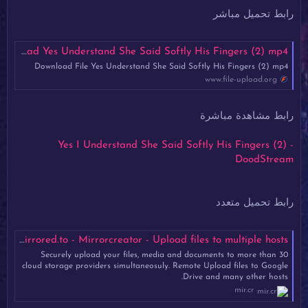
رابط تحميل مباشر
Download Yes Understand She Said Softly His Fingers (2) mp4
Download File Yes Understand She Said Softly His Fingers (2) mp4
www.file-upload.org
رابط مشاهدة مباشرة
Yes I Understand She Said Softly His Fingers (2) -
DoodStream
رابط تحميل متعدد
Yes_I_Understand_She_Said_Softly._His_Fingers_(2).mp4 - Mirrored.to - Mirrorcreator - Upload files to multiple hosts
Securely upload your files, media and documents to more than 30
cloud storage providers simultaneosuly. Remote Upload files to Google
Drive and many other hosts.
mir.cr