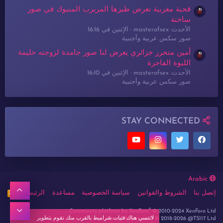
قحبة مغربية تعرض طيزها المربرب المنيوك في صور
ساخنة
الأحدث: masterofsex
الإثنين في 16:16
صور سكس عربية وأجنبية
أمين متحرر جزائري يعرض لنا صور جامدة لزوجته حليمة
اللبوة الفاجرة
الأحدث: masterofsex
الإثنين في 16:10
صور سكس عربية وأجنبية
STAY CONNECTED
Arabic
أعلى
إتصل بنا
الشروط والقوانين
سياسة الخصوصية
مساعدة
الرئيسية
R
S
S
®
أسفل
Community platform by XenForo
© 2010-2024 XenForo Ltd.
لاتنسي هناك فتيات شراميط بالقرب منك نقوم بتطوير
Forum lbanez.net ® © 2018-2026 @TS117 Ltd