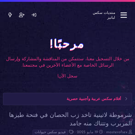
منتديات سكس
لبانيز
مرحبًا!
من خلال التسجيل معنا، ستتمكن من المناقشة والمشاركة وإرسال
الرسائل الخاصة مع الأعضاء الآخرين في مجتمعنا.
سجل الآن!
أفلام سكس عربية وأجنبية حصرية
شرموطة لاتينية تاخد زب الحصان في فتحة طيزها
المربرب وتتناك منه جامد
ب
ت
ا
masterofsex
19 مايو 2025
فيديو سكس حيوانات