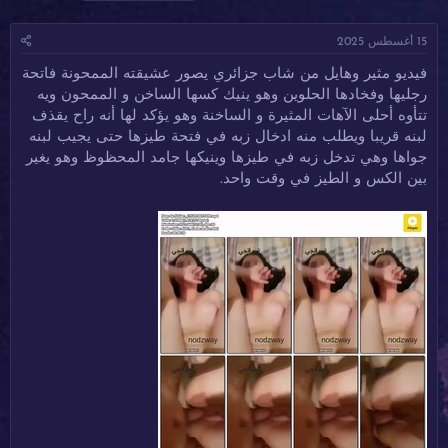
ا
ا
ل
د
ر
و
15 أغسطس 2025
ئ
ي
س
ا
خ
و
فيديو مثير وهايل من شاب جزائري يصور عشيقته الممحونة فاتحة
ل
ا
م
رجليها وفخادها الحلوين وهو ينيك كسها الساخن و الممحون ويه
م
ل
و
ب
تتأوه أحلى الآهات المثيرة و الساخنة وهو يؤكد لها أنه راح يقذف
ض
د
لبنه قريبا ويطلب منه ادخال زبه في فتحة طيزها حتى يجيب لبنه
و
ء
جواها وهي تدخل زبه في طيزها وينيكها جامد المحظوظ وهو يغير
ع
بين الكس و الطيز في وقت واحد.