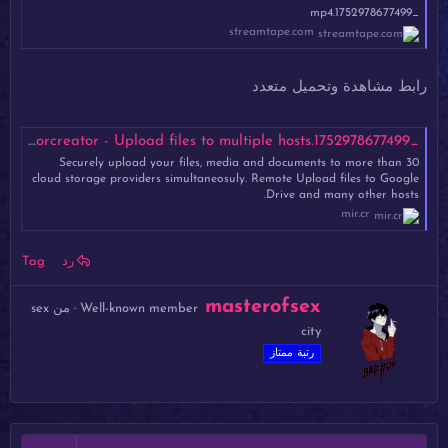
_1752978677499.mp4
streamtape.com
رابط مشاهدة وتحميل متعدد
_1752978677499.mp4 - Mirrored.to - Mirrorcreator - Upload files to multiple hosts
Securely upload your files, media and documents to more than 30
cloud storage providers simultaneosuly. Remote Upload files to Google
Drive and many other hosts.
mir.cr
رد
Tag
ك
masterofsex
Well-known member
·
من
sex
ت
city
ب
ب
رتبة ممتاز
و
ا
س
ط
ة