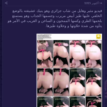
14 أكتوبر 2025
ئ
ي
س
ا
خ
و
فيديو مثير وهايل من شاب جزائري وهو ينيك عشيقته بالوضع
ل
ا
م
الخلفي عليها طيز أبيض مربرب وجسمها الجذاب وهو يستمتع
م
ل
و
ب
بلحمها الطري وكسها الممحون و الساخن و الغريب في الأمر هو
ض
د
يتأوه من شدة حلاوتها و وحلاوة طيزها.
و
ء
ع