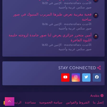
الأحدث: masterofsex
الإثنين في 16:21
صور سكس عربية وأجنبية
قحبة مغربية تعرض طيزها المربرب المنيوك في صور
ساخنة
الأحدث: masterofsex
الإثنين في 16:16
صور سكس عربية وأجنبية
أمين متحرر جزائري يعرض لنا صور جامدة لزوجته حليمة
اللبوة الفاجرة
الأحدث: masterofsex
الإثنين في 16:10
صور سكس عربية وأجنبية
STAY CONNECTED
Arabic
أعلى
إتصل بنا
الشروط والقوانين
سياسة الخصوصية
مساعدة
الرئيسية
R
S