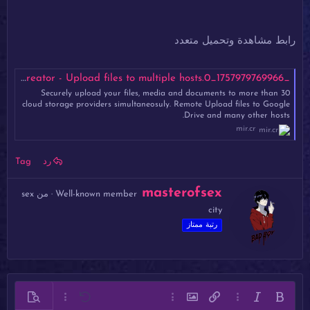
رابط مشاهدة وتحميل متعدد
_1757979769966_0.mp4 - Mirrored.to - Mirrorcreator - Upload files to multiple hosts
Securely upload your files, media and documents to more than 30
cloud storage providers simultaneosuly. Remote Upload files to Google
Drive and many other hosts.
mir.cr
رد
Tag
ك
masterofsex
Well-known member
·
من
sex
ت
city
ب
ب
رتبة ممتاز
و
ا
س
ط
ة
غامق
مائل
خيارات إضافية…
إدراج رابط
إدراج صورة
خيارات إضافية…
تراجع
معاينة
خيارات إضافية…