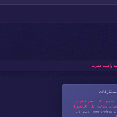
ة وأجنبية حصرية
لمشاركات
 مغربية تتناك من عشيقها
يات ساخنة على التانجو 4
masterof
الأمس في