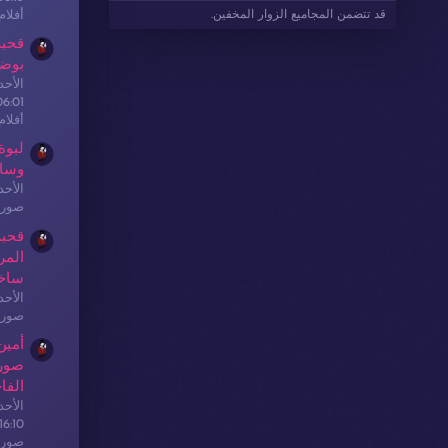
أفلا
قد تتضمن المجاميع الزوار المخفين.
قحبة
بوضع
الأحدث: sex
06:01
أفلا
لبوة
وسا
الأحدث: sex
صور 
قحبة
المر
ساخ
الأحدث: sex
صور 
أمين
صور 
الفا
الأحدث: sex
16:10
صور 