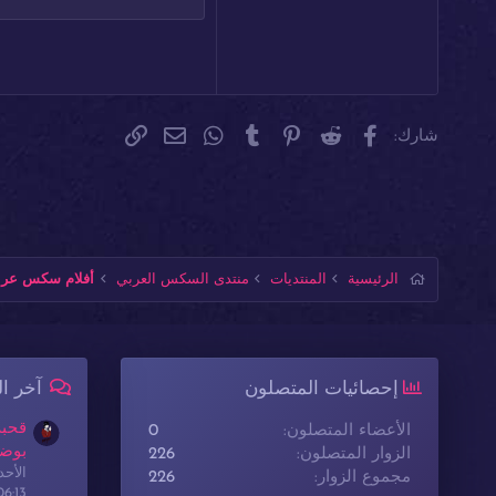
26
Times New Roman
Trebuchet MS
Verdana
فيسبوك
Reddit
Pinterest
Tumblr
WhatsApp
الرابط
البريد الإلكتروني
شارك:
الرئيسية
المنتديات
منتدى السكس العربي
أفلام سكس عربي
إحصائيات المتصلون
آخر ا
قحبة
الأعضاء المتصلون
0
بوضع
الزوار المتصلون
226
الأحدث: sex
مجموع الزوار
226
06:13