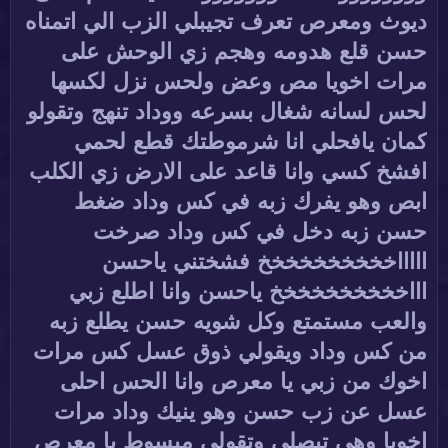
ديوث ومعرص تعرف تجيبلي الزب الي اتمناه
حسن قلع هدومه وهجم زي الوحش على
مرات اخويا مص وعض ولحس نزل لكسها
لحس لسانه شغال بسرعه ووداد تنهج وتقولو
كمان يافحلي انا شرموطتك قطع لحمي
افشخ كسي وانا قاعد على الارض زي الكلب
ابص وهو يفرك زبه في كس وداد ضغط
حسن زبه دخل في كس وداد صرخت
اااااخخخخخخخخخخ فشختني ياحسن
اااخخخخخخخخخخ ياحسن وانا اطلع زبي
والعب مستمتع وكل شويه حسن يطلع زبه
من كس وداد ويقولي ذوق عسل كس مرات
اخوك من زبي يا معرص وانا الحس احلى
عسل عن زب حسن وهو ينيك وداد مرات
اخويا وهي تبصلي وتقولي مبسوط يا معرص