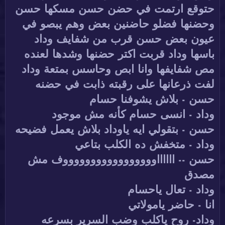
حتوقع ارتمت في حضن حسن مسكها حسن
وحضنها فضلو حاضنين بعض وهم يبصو في
عيون بعض حسن قرب من شفايف وداد
باسها وداد قربت اكتر حضنها وشدها لعنده
مص شفايفها وانا ابص وحاسس بمتعة وداد
لفت ذرعانها على رقبته ذابت في حضنه
حسن - بلاش يشوفنا حسام
وداد - انسى حسام كأنه مش موجود
حسن - بتقولي ايه ياوداد بلاش يعمل فضيحه
وداد - متخفش ده الكلب بتاعي
حسن -- ااااااوووووووووووووووووف مش
مصدق
وداد - تعال ياحسام
انا - حاضر يامولاتي
وداد- روح ياكلب وضب السرير بسرعه