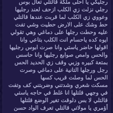
رجليكي يا احلى ملكة قالتلي تعال بوس
رجلي نزلت زي الكلب ازحف لعند رجليها
وعووي زي الكلب لما قربت عندها قالتلي
حط وشك على الارض حطيت وشي تفت
عليه وحطت رجلها على دماغي وهي تقولي
ايوه كده ياحسام انت الكلب بتاعي وانا
اقولها حاضر ياستي وانا صرت ابوس رجليها
والحس وامص صوابع رجليها وانا حاسس
بمتعة كبيره وزبي وقف زي الحديد الحس
رجل ورجلها التانية على دماغي وصرت
الحس لما وصلت قريب كسها
مسكت شعري وشدتني وضربتني كف وتفت
في وجهي قلتلها انا غلط في حاجه ياستي
قالتلي لا بس دلوقت تغير الوضع قلتلها
أؤمري يا مولاتي قالتلي تعرف الواد حسن