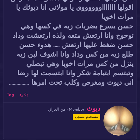
اقولها اااااااووووووي يا مولاتي انا ديوثك يا
مرات اخويا
حسن يسرع بضربات زبه في كسها وهي
توحوح وانا ارتعش متعه ولذه ارتعشت وداد
حسن ضغط عليها ارتعش ..... هدوء حسن
طلع زبه من كس وداد وانا اشوف لبن زبه
ينزل من كس مرات اخويا وهي تبصلي
وتبتسم ابتيامة شكر وانا ابتسمت لها رضا
اني ديوث ومغرص وكلب تحت امرها ................
رد
Tag
ك
ديوث
Member
·
من
العراق
ت
مستخدم مسجل
ب
ب
و
ا