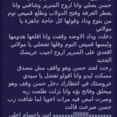
حسن بصلي وانا اروح السرير وشافني وانا
بعطر الغرفة وفتح الدولاب وطلع قميص نوم
من بتوع وداد وقولها كل حاجة جاهزة يا
مولاتي
دخلت وداد الاوضه وقفت وانا اقلعها هدومها
ولبسها قميص النوم وقلها تفضلي يا مولاتي
اقعدي على السرير اروح اجيب عريسك
الجديد
رحت لعند حسن وهو واقف مش مصدق
مسكت ايدو وانا اقولو تفضل يا سيدي
عروستك في انتظارك دخل حسن وقف وهو
مبحلق وفاتح بؤه وانا نزلت طلعت زبه
وصرت امص فيه مرات اخويا لما شافت زب
حسن صرخت قالت
ووووووووااااااااااووووووو انت ياحسام احلى