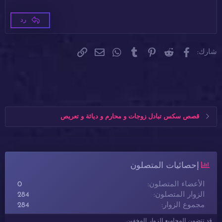
Times New Roman
Trebuchet MS
26
رد
Verdana
فيسبوك
Reddit
Pinterest
Tumblr
WhatsApp
الرابط
البريد الإلكتروني
شارك:
قصص سكس تبادل زوجات و محارم و دياثة و تعريص
إحصائيات المتصلون
الأعضاء المتصلون
0
الزوار المتصلون
284
مجموع الزوار
284
قد تتضمن المجاميع الزوار المخفين.