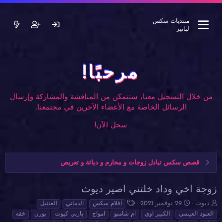
منتديات سكس
لبانيز
مرحبًا!
من خلال التسجيل معنا، ستتمكن من المناقشة والمشاركة وإرسال
الرسائل الخاصة مع الأعضاء الآخرين في مجتمعنا.
سجل الآن!
قصص سكس تبادل زوجات و محارم و دياثة و تعريص
زوجة اخي وداد خلتني اصير ديوث
ب
ت
ا
ديوث
29 نوفمبر 2021
افلام سكس
الدماني
العنتيل
ا
ا
ل
العنود العيسي
الكبير اوي
ام شامبو
امواج
باربي كيوت
بورن
خقه
د
ر
و