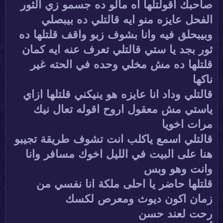
صاحبك اقولتلها اه مالو ده جسمو زي الثور
الفحل عايزه منو ايه قالتلي ده بيبصلي
وبيبحلق فيه وانا بشوف زبو واقف قلتلها ده
ثور بجد يا ستي قالتلي تعرف عنه ايه كمان
قلتلها ده مش مخلي وحده في الحته غير
ناكها
قالتلي وداد انا عايزه هو ينيكني قلتلها ازاي
ياستي مش معقول اروح اقوله تعال نيك
مرات اخويا
قالتلي اسمع ياكلب انت تشوف طريقة تجيبو
هنا على البيت في الليل اخوك مسافر وانا
وانت وهو وبس
قلتلها حاضر يا احلى ملكة انا نفسي من
زمان اكون ديوث ومعرص لكسك
رحت لعند حسن