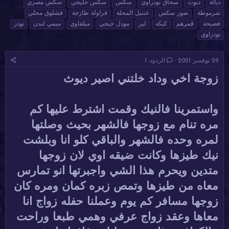
دياثة
ديوث
سحاق نودزاوي
سكس
سكس خليجي
سكس مصري
ئ
ي
س
شرموطة
صور سكس
عنتيل المحلة
فراولة طازجة
فشلوق محلي
ا
خ
و
فضيحة
قمرهم
كيكه
ليز
مودل جيجي
ميلفاوي
ميمي لندن
نودز
ل
ا
م
نودزاوي
م
ل
و
ب
ض
د
29 نوفمبر 2021
الردود: 1
و
ء
ع
زوجة اخي وداد خلتني اصير ديوث
واستمرينا فالنيك وقمت اشترط عليها كم
مره تنام مع زوجها فالشهر بحيث وصلتها
لمره وحده فالشهر والباقي كلو انا وبلشت
نيك طيزها وكانت ضيقه اوي لان زوجها
متدين ويحرم هذا الشي واجبرتها انو تمارس
معاه من طيزها وتمص زبره كمان ومره كان
زوجها مسافر كم يوم وعملنا حفله زواج انا
معاها وعقد زواج عرفي وهمي طبعا وراحت