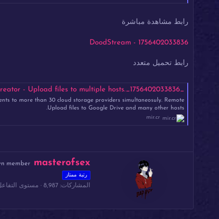
رابط مشاهدة مباشرة
1756402033836 - DoodStream
رابط تحميل متعدد
_1756402033836_.mp4 - Mirrored.to - Mirrorcreator - Upload files to multiple hosts
ents to more than 30 cloud storage providers simultaneosuly. Remote
Upload files to Google Drive and many other hosts.
mir.cr
ك
masterofsex
wn member
ت
رتبة ممتاز
ب
المشاركات
8,987
مستوى التفاعل
ب
و
ا
س