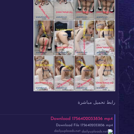
رابط تحميل مباشرة
Download 1756402033836 mp4
Download File 1756402033836 mp4
dailyuploads.net