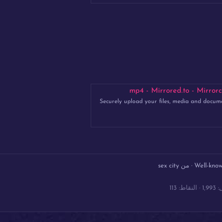
Securely upload your files, media and docum
Well-kno
·
من
sex city
1,993
النقاط
113