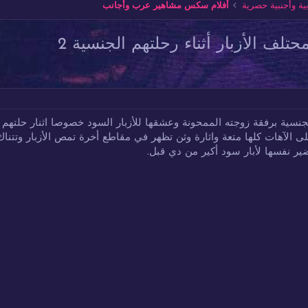
ة وأجنبية حصرية
أفلام سكس مشاهير عرب وأجانب
لف الأزبار أثناء رحلتهم الجنسية 2
نسية برفقة زوجته الممحونة وعشقها للأزبار السود خصوصا اثنار حلتهم ا
 الآهات كلها متعة واثارة وثن تظهر في مقاطع أخرة تمص الأزبار وتتناك
ير نفسها لأبار سود أكير من دي قبل.