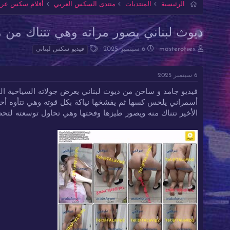
الرئيسية
المنتديات
منتدى السكس العربي
أفلام سكس عربي
ديوث لبناني يصور مراته وهي تتناك من محت
ب
ت
ا
masterofsex
6 سبتمبر 2025
فيديو سكس لبناني
ا
ا
ل
د
ر
و
6 سبتمبر 2025
ئ
ي
س
ا
خ
و
فيديو جامد و ساخن من ديوث لبناني يعرض جولاته السياحية الج
ل
ا
م
أسمراني يلحس كسها ثم يفشخها نياكة بكل قوته وهي تتأوه أحلى
م
ل
و
ب
الأخير تتناك منه ويصور طيزها وفحتها وهي تحاول توسعته لتحض
ض
د
و
ء
ع