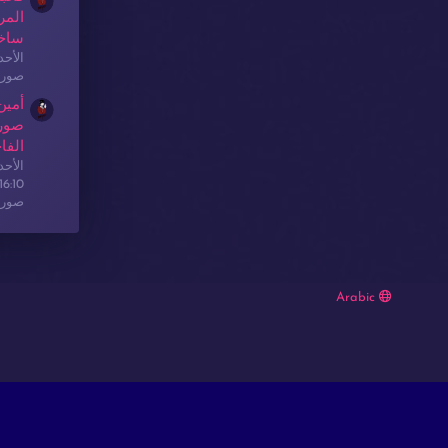
المر
ساخ
الأحدث: sex
صور 
أمين
صور 
الفا
الأحدث: sex
16:10
صور 
Arabic