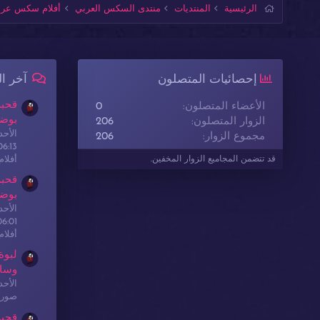
الرئيسية
المنتديات
منتدى السكس العربي
أفلام سكس عربي
إحصائيات المتصلون
آخر ا
قحبة
الأعضاء المتصلون
0
بوضع
الزوار المتصلون
206
الأحدث: sex
مجموع الزوار
206
06:13
أفلا
قد تتضمن المجاميع الزوار المخفين.
قحبة
بوضع
الأحدث: sex
06:01
أفلا
لبوة
وسا
الأحدث: sex
صور 
قحبة