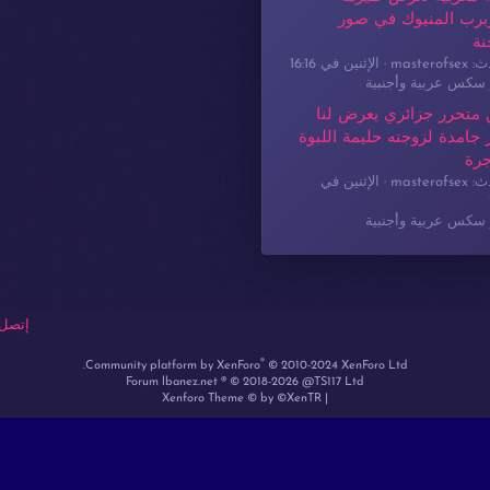
برب المنيوك في صور
نة
masterof
الإثنين في 16:16
سكس عربية وأجنبية
 متحرر جزائري يعرض لنا
جامدة لزوجته حليمة اللبوة
جرة
masterof
الإثنين في
سكس عربية وأجنبية
إتصل 
®
Community platform by XenForo
© 2010-2024 XenForo Ltd.
Forum lbanez.net ® © 2018-2026 @TS117 Ltd
Xenforo Theme
© by ©XenTR
|