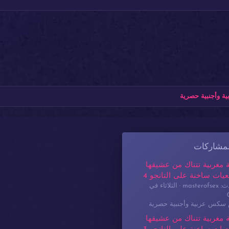
ة وأجنبية حصرية
لمشاركات
 مغربية تتناك من عشيقها
يات ساخنة على التانجو 4
masterof
الثلاثاء في
م سكس عربية وأجنبية حصرية
 مغربية تتناك من عشيقها