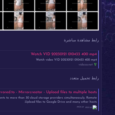
رابط مشاهدة مباشرة
Watch VID 20230121 010433 400 mp4
Watch video VID 20230121 010433 400 mp4
vidoza.net
رابط تحميل متعدد
ed.to - Mirrorcreator - Upload files to multiple hosts
ents to more than 30 cloud storage providers simultaneosuly. Remote
Upload files to Google Drive and many other hosts.
mir.cr