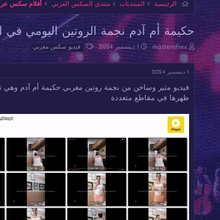
الرئيسية
المنتديات
منتدى السكس العربي
أفلام سكس عربي
حكيمة أم آدم نجمة الروتين اليومي في 
ب
ت
ا
masterofsex
1 ديسمبر 2024
فيديو سكس مغربي
ا
ا
ل
د
ر
و
1 ديسمبر 2024
ئ
ي
س
ا
خ
و
فيديو مثير وساخن من نجمة روتين مغربي حكيمة أم آدم وهي 
ل
ا
م
ظهرها في مقاطع متعددة
م
ل
و
ب
ض
د
و
ء
ع