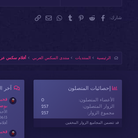
Verdana
فيسبوك
Reddit
Pinterest
Tumblr
WhatsApp
الرابط
البريد الإلكتروني
شارك:
الرئيسية
المنتديات
منتدى السكس العربي
أفلام سكس عربي
إحصائيات المتصلون
آخر ا
قحبة
الأعضاء المتصلون
0
بوضع
الزوار المتصلون
257
الأحدث: sex
مجموع الزوار
257
06:13
أفلا
قد تتضمن المجاميع الزوار المخفين.
قحبة