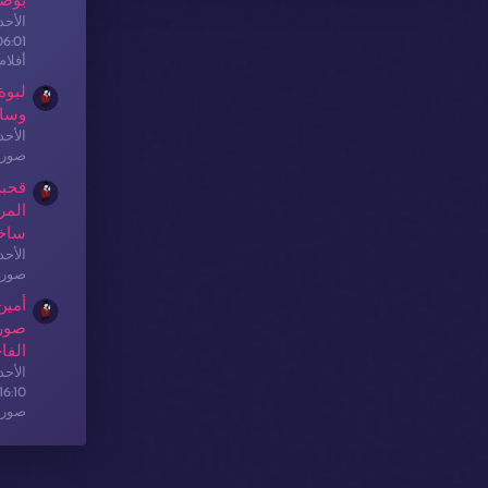
بوضع
الأحدث: sex
06:01
أفلا
لبوة
وسا
الأحدث: sex
صور 
قحبة
المر
ساخ
الأحدث: sex
صور 
أمين
صور 
الفا
الأحدث: sex
16:10
صور 