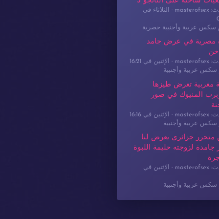
يات ساخنة على التانجو 3
masterof
الثلاثاء في
م سكس عربية وأجنبية حصرية
 مصرية في عرض جامد
خن
masterof
الإثنين في 16:21
سكس عربية وأجنبية
 مغربية تعرض طيزها
برب المنيوك في صور
نة
masterof
الإثنين في 16:16
سكس عربية وأجنبية
 متحرر جزائري يعرض لنا
جامدة لزوجته حليمة اللبوة
جرة
masterof
الإثنين في
سكس عربية وأجنبية