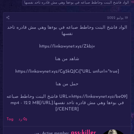
ا
ا
ل
الواد فاشخ البنت وحاطط صباعه في بوءها وهي مش قادره تاخد نفسها
د
ر
و
ئ
ي
س
19 يوليو 2022
ا
خ
و
ل
ا
م
الواد فاشخ البنت وحاطط صباعه في بوءها وهي مش قادره تاخد
م
ل
نفسها
و
ب
ض
د
و
ء
https://linkawynet.xyz/Zkbjv
ع
شاهد من هنا
[URL unfurl="true"]https://linkawynet.xyz/Cg5kQJCi
حمل من هنا
[URL=https://linkawynet.xyz/be09 فاشخ البنت وحاطط صباعه
في بوءها وهي مش قادره تاخد نفسها.mp4 - 12.2 MB[/URL]
[/CENTER]​
رد
Tag
ك
ass-killer
Active member
·
من
.