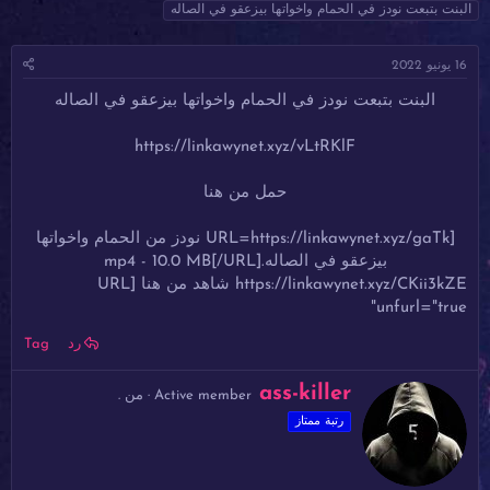
ا
ا
ل
البنت بتبعت نودز في الحمام واخواتها بيزعقو في الصاله
د
ر
و
ئ
ي
س
16 يونيو 2022
ا
خ
و
ل
ا
م
البنت بتبعت نودز في الحمام واخواتها بيزعقو في الصاله
م
ل
و
ب
ض
د
https://linkawynet.xyz/vLtRKlF
و
ء
ع
حمل من هنا
[URL=https://linkawynet.xyz/gaTk نودز من الحمام واخواتها
بيزعقو في الصاله.mp4 - 10.0 MB[/URL]​
https://linkawynet.xyz/CKii3kZE شاهد من هنا [URL
unfurl="true"
رد
Tag
ك
ass-killer
Active member
·
من
.
ت
رتبة ممتاز
ب
ب
و
ا